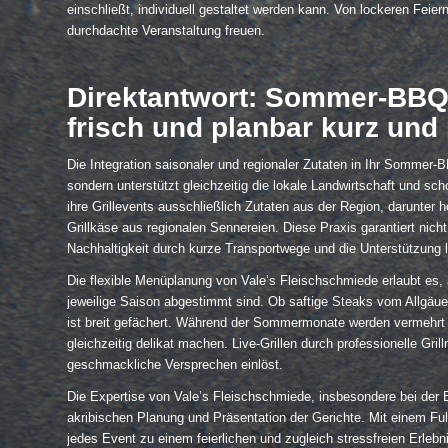
einschließt, individuell gestaltet werden kann. Von lockeren Feier
durchdachte Veranstaltung freuen.
Direktantwort: Sommer-BBQ m
frisch und planbar kurz und 
Die Integration saisonaler und regionaler Zutaten in Ihr Somme
sondern unterstützt gleichzeitig die lokale Landwirtschaft und sc
ihre Grillevents ausschließlich Zutaten aus der Region, darunte
Grillkäse aus regionalen Sennereien. Diese Praxis garantiert nich
Nachhaltigkeit durch kurze Transportwege und die Unterstützung 
Die flexible Menüplanung von Vale’s Fleischschmiede erlaubt es, 
jeweilige Saison abgestimmt sind. Ob saftige Steaks vom Allgäu
ist breit gefächert. Während der Sommermonate werden vermehrt lei
gleichzeitig delikat machen. Live-Grillen durch professionelle Gril
geschmackliche Versprechen einlöst.
Die Expertise von Vale’s Fleischschmiede, insbesondere bei der 
akribischen Planung und Präsentation der Gerichte. Mit einem Full
jedes Event zu einem feierlichen und zugleich stressfreien Erleb