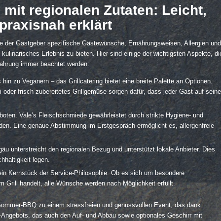
it regionalen Zutaten: Leicht,
praxisnah erklärt
e der Gastgeber spezifische Gästewünsche, Ernährungsweisen, Allergien und
linarisches Erlebnis zu bieten. Hier sind einige der wichtigsten Aspekte, di
fahrung immer beachtet werden:
 hin zu Veganern – das Grillcatering bietet eine breite Palette an Optionen.
 oder frisch zubereitetes Grillgemüse sorgen dafür, dass jeder Gast auf seine
boten. Vale’s Fleischschmiede gewährleistet durch strikte Hygiene- und
erden. Eine genaue Abstimmung im Erstgespräch ermöglicht es, allergenfreie
 unterstreicht den regionalen Bezug und unterstützt lokale Anbieter. Dies
hhaltigkeit legen.
ein Kernstück der Service-Philosophie. Ob es sich um besondere
 Grill handelt, alle Wünsche werden nach Möglichkeit erfüllt.
s Sommer-BBQ zu einem stressfreien und genussvollen Event, das dank
e-Angebots, das auch den Auf- und Abbau sowie optionales Geschirr mit