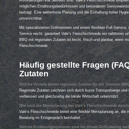
Anforderungen klar definiert sind. Vale’s Fleischschmiede empfi
möglichen Ernährungsbedürfnissen und besonderen Servicewünsch
beiträgt. Eine wetterfeste Planung und die Einhaltung hoher Hygie
unverzichtbar.
Mit spezialisierten Grillmeistern und einem flexiblen Full-Service
Service reicht, garantiert Vale’s Fleischschmiede ein nahtloses 
BBQ mit regionalen Zutaten ist leicht, frisch und planbar, wenn m
Fleischschmiede.
Häufig gestellte Fragen (F
Zutaten
Welche Vorteile bieten regionale Zutaten für ein Sommer-BB
Regionale Zutaten zeichnen sich durch kurze Transportwege und
verbessert und gleichzeitig die lokale Wirtschaft unterstützt.
Wie wird die Menüplanung bei Vale’s Fleischschmiede durch
Vale’s Fleischschmiede bietet eine flexible Menüplanung an, die
Beratung im Erstgespräch beinhaltet.
Welche Ernährungsoptionen sind bei einem Grillcatering ver