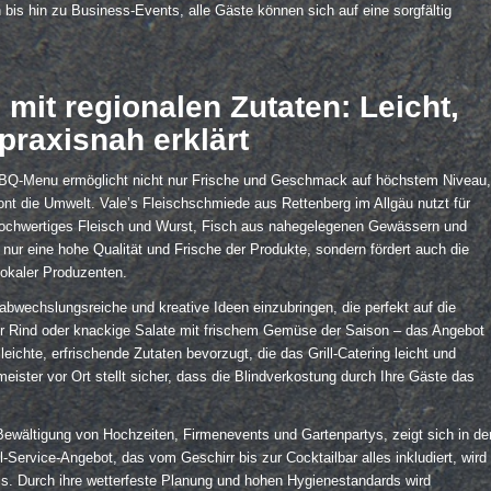
n bis hin zu Business-Events, alle Gäste können sich auf eine sorgfältig
it regionalen Zutaten: Leicht,
praxisnah erklärt
r-BBQ-Menu ermöglicht nicht nur Frische und Geschmack auf höchstem Niveau,
hont die Umwelt. Vale’s Fleischschmiede aus Rettenberg im Allgäu nutzt für
r hochwertiges Fleisch und Wurst, Fisch aus nahegelegenen Gewässern und
t nur eine hohe Qualität und Frische der Produkte, sondern fördert auch die
lokaler Produzenten.
abwechslungsreiche und kreative Ideen einzubringen, die perfekt auf die
er Rind oder knackige Salate mit frischem Gemüse der Saison – das Angebot
chte, erfrischende Zutaten bevorzugt, die das Grill-Catering leicht und
lmeister vor Ort stellt sicher, dass die Blindverkostung durch Ihre Gäste das
Bewältigung von Hochzeiten, Firmenevents und Gartenpartys, zeigt sich in de
-Service-Angebot, das vom Geschirr bis zur Cocktailbar alles inkludiert, wird
nis. Durch ihre wetterfeste Planung und hohen Hygienestandards wird