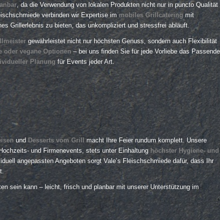
lanbar
, da die Verwendung von lokalen Produkten nicht nur in puncto Qualität
leischschmiede verbinden wir Expertise im
mobiles Grillcatering
mit
 Grillerlebnis zu bieten, das unkompliziert und stressfrei abläuft.
llmeister
gewährleistet nicht nur höchsten Genuss, sondern auch Flexibilität
che oder vegane Optionen
– bei uns finden Sie für jede Vorliebe das Passende
ividueller Planung
für Events jeder Art.
eisen
und
Desserts vom Grill
macht Ihre Feier rundum komplett. Unsere
 Hochzeits- und Firmenevents, stets unter Einhaltung
höchster Hygiene- und
iduell angepassten Angeboten sorgt Vale’s Fleischschmiede dafür, dass Ihr
t.
n sein kann – leicht, frisch und planbar mit unserer Unterstützung im