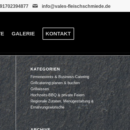
91702394877
info@vales-fleischschmiede.de
TE
GALERIE
KONTAKT
KATEGORIEN
Firmenevents & Business-Catering
Grillcatering planen & buchen
Grillwissen
Hochzeits-BBQ & private Feiern
Regionale Zutaten, Menügestaltung &
Ernährungswünsche
ARCHIVE