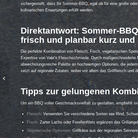
sichergestellt, dass Ihr Sommer-BBQ, egal ob für eine große oder 
kulinarischen Erwartungen erfüllt werden.
Direktantwort: Sommer-BBQ m
frisch und planbar kurz und 
Die perfekte Kombination von Fleisch, Fisch, vegetarischen Spei
Expertise von Vale’s Fleischschmiede. Durch maßgeschneiderte M
abwechslungsreiche Palette an hochwertigen Optionen, die jedem
Winter-BBQ mit
setzt auf regionale Zutaten, wobei vor allem das Grillfleisch und
regionalen Produkten:
Deftig, warm und
stimmig
Tipps zur gelungenen Komb
Um ein BBQ voller Geschmacksvielfalt zu gestalten, empfiehlt s
Fleisch:
Verwenden Sie verschiedene Sorten wie Rind, Schwei
Fisch:
Zarter Lachs oder Forellenfilets ergänzen das Grillangeb
Vegetarische Optionen:
Grillkäse aus der regionalen Sennere