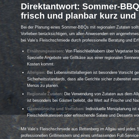
Direktantwort: Sommer-BBQ m
frisch und planbar kurz und 
Bei der Planung eines Sommer-BBQs mit regionalen Zutaten sollt
Vorlieben berücksichtigen, um allen Anwesenden ein angenehmes ku
bei Vale’s Fleischschmiede durch professionelle Beratung und Er
Ernährungsweisen:
Von Fleischliebhabern über Vegetarier bis
Spezielle Angebote wie Grillkäse aus einer regionalen Sennerei
Kosten kommt.
Allergien:
Bei Lebensmittelallergien ist besondere Vorsicht ge
Sicherheitsstandards, dass alle Gerichte sicher zubereitet w
Menüs zu planen.
Regionale Zutaten:
Die Verwendung von Zutaten aus dem Allgäu
ist besonders bei Gästen beliebt, die Wert auf Frische und Nac
Gästewünsche und Vorlieben:
Individuelle Menüplanung ist 
Fleischdelikatessen oder erfrischende Salate und Desserts vom
Mit Vale’s Fleischschmiede aus Rettenberg im Allgäu wird jede
professionellen Grillmeistern und eines umfassenden Full-Servic