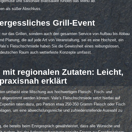
illgemüse und saisonale Blattsalate runden das Menü ab.
ven als süßer Abschluss.
ergessliches Grill-Event
icht nur das Grillen, sondern auch den gesamten Service von Aufbau bis Abbau
 Planung, die auf jede Art von Veranstaltung, sei es eine Hochzeit, ein
 Vale’s Fleischschmiede haben Sie die Gewissheit eines reibungslosen,
süddeutschen Raum auch wetterfeste Konzepte umfasst.
it regionalen Zutaten: Leicht,
praxisnah erklärt
en umfasst eine Mischung aus hochwertigen Fleisch-, Fisch- und
ste abgestimmt werden können. Vale’s Fleischschmiede setzt hierbei auf
ie Experten raten dazu, pro Person etwa 250-350 Gramm Fleisch oder Fisch
Beilagen, um eine abwechslungsreiche und zufriedenstellende Auswahl zu
, die bereits beim Erstgespräch gewährleistet, dass alle Wünsche und