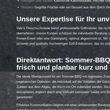
Beilagen und Salate:
Klassische Kartoffelsalate, frisches Gr
Dessert:
Gegrillte Früchte oder ein Dessert aus dem Dutch O
Unsere Expertise für Ihr unv
Vale’s Fleischschmiede bietet professionelle Grillmeister, die n
übernehmen. Unsere Kunden schätzen die individuelle Beratung und
Firmen-Event oder eine Gartenparty, optimal abgestimmt ist. Mit
sicheren und qualitativ hochwertigen Grill-Erlebnisses, das im 
Direktantwort: Sommer-BBQ m
frisch und planbar kurz und 
Die ideale Menüauswahl für ein Sommer-BBQ mit regionalen Zutat
vegetarischen Optionen, die individuell auf die Vorlieben der Gä
Zutaten aus dem Allgäu, die frisch vor Ort zubereitet werden. D
einzuplanen, ergänzt durch eine Vielzahl saisonaler Salate und 
garantieren.
Effektive Kommunikation beginnt mit einer umfassenden Beratung