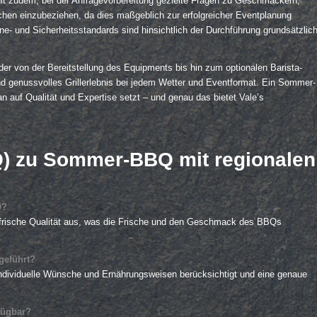
ehlt zudem, bei der Anfragevorbereitung gezielte Fragen zu Geschmäckern,
en einzubeziehen, da dies maßgeblich zur erfolgreicher Eventplanung
ne- und Sicherheitsstandards sind hinsichtlich der Durchführung grundsätzlic
, der von der Bereitstellung des Equipments bis hin zum optionalen Barista-
und genussvolles Grillerlebnis bei jedem Wetter und Eventformat. Ein Sommer-
an auf Qualität und Expertise setzt – und genau das bietet Vale’s
AQ) zu Sommer-BBQ mit regionalen
Q?
 frische Qualität aus, was die Frische und den Geschmack des BBQs
geführt?
 individuelle Wünsche und Ernährungsweisen berücksichtigt und eine genaue
fügbar?