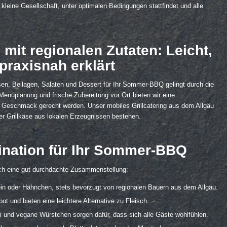
kleine Gesellschaft, unter optimalen Bedingungen stattfindet und alle
it regionalen Zutaten: Leicht,
praxisnah erklärt
sen, Beilagen, Salaten und Dessert für Ihr Sommer-BBQ gelingt durch die
enüplanung und frische Zubereitung vor Ort bieten wir eine
 Geschmack gerecht werden. Unser mobiles Grillcatering aus dem Allgäu
 der Grillkäse aus lokalen Erzeugnissen bestehen.
ination für Ihr Sommer-BBQ
ich eine gut durchdachte Zusammenstellung:
n oder Hähnchen, stets bevorzugt von regionalen Bauern aus dem Allgäu.
ot und bieten eine leichtere Alternative zu Fleisch.
i und vegane Würstchen sorgen dafür, dass sich alle Gäste wohlfühlen.