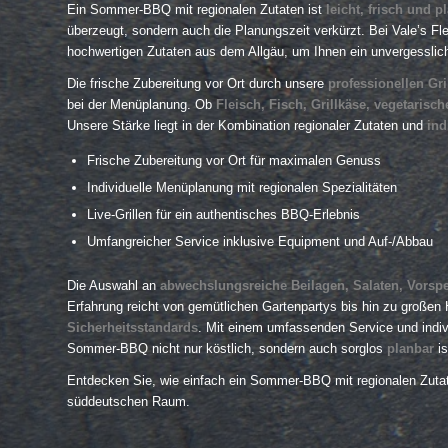
Ein Sommer-BBQ mit regionalen Zutaten ist
leicht, frisch und p
überzeugt, sondern auch die Planungszeit verkürzt. Bei Vale’s F
hochwertigen Zutaten aus dem Allgäu, um Ihnen ein unvergessliches
Die frische Zubereitung vor Ort durch unsere
professionellen Gri
bei der Menüplanung. Ob
Fleisch, Fisch, Grillkäse, vegetaris
Unsere Stärke liegt in der Kombination regionaler Zutaten und
ind
Frische Zubereitung vor Ort für maximalen Genuss
Individuelle Menüplanung mit regionalen Spezialitäten
Live-Grillen für ein authentisches BBQ-Erlebnis
Umfangreicher Service inklusive Equipment und Auf-/Abbau
Die Auswahl an
abwechslungsreiche Beilagen, Salaten, Vorsp
Erfahrung reicht von gemütlichen Gartenpartys bis hin zu großen
Sicherheitsstandards
. Mit einem umfassenden Service und indiv
Sommer-BBQ nicht nur köstlich, sondern auch sorglos
planbar
is
Entdecken Sie, wie einfach ein Sommer-BBQ mit regionalen Zutate
süddeutschen Raum.