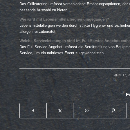
Das Grillcatering umfasst verschiedene Ernährungsoptionen, daru
passende Auswahl zu bieten.
Wie wird mit Lebensmittelallergien umgegangen?
Lebensmittelallergien werden durch strikte Hygiene- und Sicherhe
allergenfrei zubereitet.
Welche Serviceleistungen sind im Full-Service-Angebot enth
Das Full-Service-Angebot umfasst die Bereitstellung von Equipme
Service, um ein nahtloses Event zu gewährleisten.
JUNI 17, 2
/
Ei