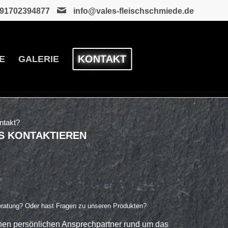
91702394877
info@vales-fleischschmiede.de
KONTAKT
E
GALERIE
ntakt?
S KONTAKTIEREN
e
eratung? Oder hast Fragen zu unseren Produkten?
inen persönlichen Ansprechpartner rund um das