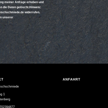
ng meiner Anfrage erhoben und
n die Daten gelöscht.Hinweis:
leischschmiede.de widerrufen.
in unserer
KT
ANFAHRT
eischschmiede
g 1
tenberg
1702394877