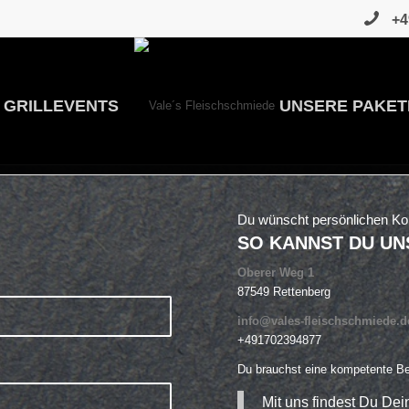
+4
GRILLEVENTS
UNSERE PAKET
Du wünscht persönlichen Ko
SO KANNST DU UN
Oberer Weg 1
87549 Rettenberg
info@vales-fleischschmiede.d
+491702394877
Du brauchst eine kompetente B
Mit uns findest Du De