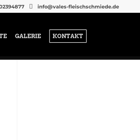
02394877
info@vales-fleischschmiede.de
TE
GALERIE
KONTAKT
KATEGORIEN
Firmenevents & Business-Catering
Grillcatering planen & buchen
Grillwissen
Hochzeits-BBQ & private Feiern
Regionale Zutaten, Menügestaltung &
Ernährungswünsche
ARCHIVE