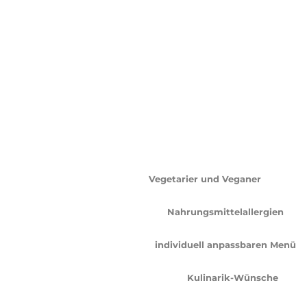
Direktantwort: Menü für 
Geburtstag individuell a
erklärt
Wenn es darum geht, ein Menü für Anlässe wie Hochzeit, F
Gästewünsche, Ernährungsweisen, Allergien und Vorlieben
Grillcatering und ihrer Expertise dafür, dass jede Veranst
Berücksichtigung der folgenden Punkte:
Ernährungsweisen:
Vegetarier und Veganer
finden be
Optionen, wie Grillkäse aus regionaler Sennerei und 
Allergien: Für Gäste mit
Nahrungsmittelallergien
stell
Einschränkungen informiert ist. Unsere Menüs werden
Vorlieben: Mit einem
individuell anpassbaren Menü
kö
Speisen direkt vor Ort frisch zubereiten, um jeden Gau
Gästewünsche: Ob spezielle
Kulinarik-Wünsche
oder e
Erstgespräch und reicht bis zur Durchführung des Even