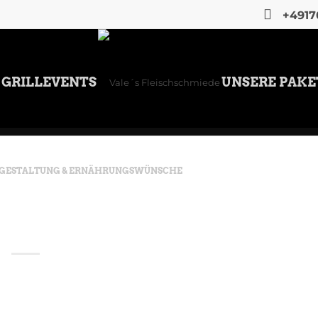
+4917
GRILLEVENTS
UNSERE PAKE
ÜGESTALTUNG & ERNÄHRUNGSWÜNSCHE
HZEIT, FIRMA UND
DIVIDUELL ANPASSEN
Hochzeit, Firma und
npassen kurz und praxisnah