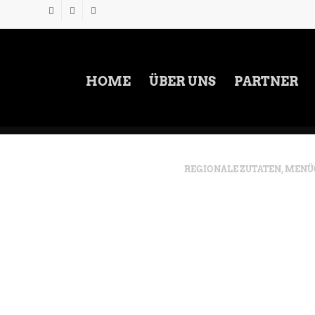
HOME
ÜBER UNS
PARTNER
REGIONALE ZUTATEN, MEN
MENÜ FÜR HOC
GEBURTSTAG IN
Direktantwort: Menü für 
Geburtstag individuell a