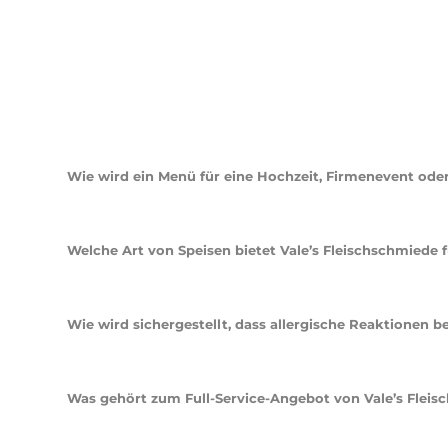
Veranstaltungen ab etwa 20 Personen und entdecken Sie, w
individuell anzupassen. Vale’s Fleischschmiede – Ihr verläs
Häufig gestellte Fragen (F
anpassbaren Menüs
Wie wird ein Menü für eine Hochzeit, Firmenevent oder
Ein individuell angepasstes Menü berücksichtigt spezifis
Fleischschmiede bietet personalisierte Menüoptionen, d
Welche Art von Speisen bietet Vale’s Fleischschmiede 
Das Angebot umfasst eine Vielzahl von Speisen, darunter F
professionellen Grillmeistern vor Ort zubereitet werden. 
Wie wird sichergestellt, dass allergische Reaktionen 
Im Vorfeld des Events werden alle bekannten Nahrungsmit
Kreuzkontaminationen vermieden werden. Daher ist eine 
Was gehört zum Full-Service-Angebot von Vale’s Flei
Der Full-Service beinhaltet die Bereitstellung von Equipm
Cocktailbar oder Barista-Service. Zudem sind Aufbau und 