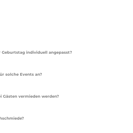
ie einfach es ist, ein Menü für Hochzeit, Firma und Geburtstag
slicher Partner für unvergessliche Grillerlebnisse.
AQ) zu individuell
 Geburtstag individuell angepasst?
che Gästewünsche, Ernährungsweisen und eventuelle Allergien. Vale’
ie in enger Absprache mit dem Kunden geplant werden.
für solche Events an?
leisch, Fisch, vegetarische und vegane Optionen, die von
Die Zutaten stammen aus regionaler Produktion im Allgäu.
bei Gästen vermieden werden?
telallergien berücksichtigt, und die Menüs werden so geplant, dass
detaillierte Kommunikation mit dem Catering-Team essenziell.
schschmiede?
ent, wie Geschirr und Besteck, sowie optionalen Leistungen wie eine
Abbau Teil des Pakets.