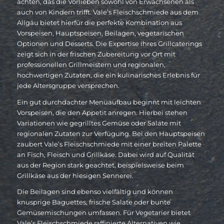
achten, das die Vorlieben sowohl von Erwachsenen als
auch von Kindern trifft. Vale’s Fleischschmiede aus dem
Allgäu bietet hierfür die perfekte Kombination aus
Vorspeisen, Hauptspeisen, Beilagen, vegetarischen
Optionen und Desserts. Die Expertise ihres Grillcaterings
zeigt sich in der frischen Zubereitung vor Ort mit
professionellen Grillmeistern und regionalen,
hochwertigen Zutaten, die ein kulinarisches Erlebnis für
jede Altersgruppe versprechen.
Ein gut durchdachter Menüaufbau beginnt mit leichten
Vorspeisen, die den Appetit anregen. Hierbei stehen
Variationen wie gegrilltes Gemüse oder Salate mit
regionalen Zutaten zur Verfügung. Bei den Hauptspeisen
zaubert Vale’s Fleischschmiede mit einer breiten Palette
an Fisch, Fleisch und Grillkäse. Dabei wird auf Qualität
aus der Region stark geachtet, beispielsweise beim
Grillkäse aus der hiesigen Sennerei.
Die Beilagen sind ebenso vielfältig und können
knusprige Baguettes, frische Salate oder bunte
Gemüsemischungen umfassen. Für Vegetarier bietet
Vale’s Fleischschmiede raffinierte Alternativen wie