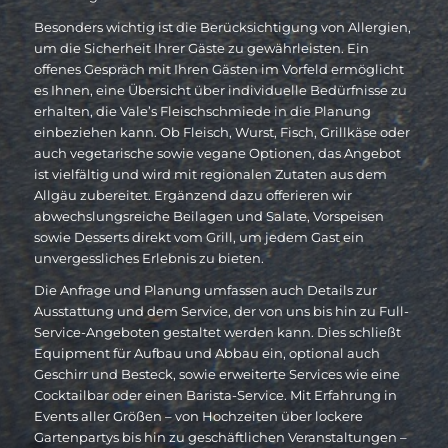
Besonders wichtig ist die Berücksichtigung von Allergien,
um die Sicherheit Ihrer Gäste zu gewährleisten. Ein
offenes Gespräch mit Ihren Gästen im Vorfeld ermöglicht
es Ihnen, eine Übersicht über individuelle Bedürfnisse zu
erhalten, die Vale’s Fleischschmiede in die Planung
einbeziehen kann. Ob Fleisch, Wurst, Fisch, Grillkäse oder
auch vegetarische sowie vegane Optionen, das Angebot
ist vielfältig und wird mit regionalen Zutaten aus dem
Allgäu zubereitet. Ergänzend dazu offerieren wir
abwechslungsreiche Beilagen und Salate, Vorspeisen
sowie Desserts direkt vom Grill, um jedem Gast ein
unvergessliches Erlebnis zu bieten.
Die Anfrage und Planung umfassen auch Details zur
Ausstattung und dem Service, der von uns bis hin zu Full-
Service-Angeboten gestaltet werden kann. Dies schließt
Equipment für Aufbau und Abbau ein, optional auch
Geschirr und Besteck, sowie erweiterte Services wie eine
Cocktailbar oder einen Barista-Service. Mit Erfahrung in
Events aller Größen – von Hochzeiten über lockere
Gartenpartys bis hin zu geschäftlichen Veranstaltungen –