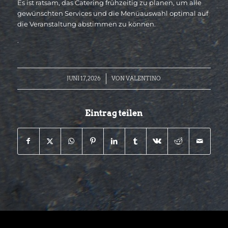
Es ist ratsam, das Catering frühzeitig zu planen, um alle
gewünschten Services und die Menüauswahl optimal auf
die Veranstaltung abstimmen zu können.
.
/
JUNI 17, 2026
VON
VALENTINO
Eintrag teilen