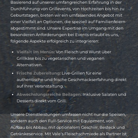
Basierend auf unserer umfangreichen Erfahrung in der
Durchführung von Grillevents, von Hochzeiten bis hin zu
Geburtstagen, bieten wir ein umfassendes Angebot mit
einer Vielfalt an Optionen, die speziell auf Familienfeiern
abgestimmt sind. Unsere Expertise im Umgang mit den
besonderen Anforderungen bei Events erlaubt es uns,
folgende Aspekte erfolgreich zu integrieren:
Vielfalt im Menüs:
Von Fleisch und Wurst über
Grillkäse bis zu vegetarischen und veganen
Alternativen.
Frische Zubereitung:
Live-Grillen für eine
authentische und frische Geschmackserfahrung direkt
auf Ihrer Veranstaltung.
Abwechslungsreiche Beilagen:
Inklusive Salaten und
Desserts direkt vom Grill.
Unsere Dienstleistungen umfassen nicht nur die Speisen,
sondern auch den Full-Service mit Equipment, von
Aufbau bis Abbau, mit optionalem Geschirr, Besteck und
Getränkeservice. Mit Vale’s Fleischschmiede als Partner ist