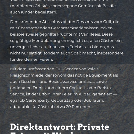
marinierten Grillkäse oder vegane Gemüsespieße, die
auch Kinder begeistern.
Den krönenden Abschluss bilden Desserts vom Grill, die
mit überraschenden Geschmackserlebnissen locken,
beispielsweise gegrillte Früchte mit Vanilleeis. Diese
sorgfältige Menüplanung ermöglicht es, allen Gästen ein
unvergessliches kulinarisches Erlebnis zu bieten, das
nicht nur sättigt, sondern auch Spaß macht, insbesondere
für die kleinen Feiern.
Mit dem umfassenden Full-Service von Vale’s
Fleischschmiede, der sowohl das nötige Equipment als
auch Geschirr- und Besteckservice umfasst, sowie
optionalen Drinks und einem Cocktail- oder Barista-
Service, ist der Erfolg Ihrer Feier im Allgäu garantiert —
egal ob Gartenparty, Geburtstag oder Jubiläum,
adaptable für Gäste ab etwa 20 Personen.
Direktantwort: Private