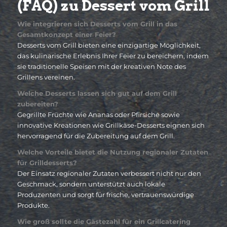
(FAQ) zu Dessert vom Grill
Wie integrieren sich Desserts vom Grill in das
Gesamtkonzept einer Feier?
Desserts vom Grill bieten eine einzigartige Möglichkeit,
das kulinarische Erlebnis Ihrer Feier zu bereichern, indem
sie traditionelle Speisen mit der kreativen Note des
Grillens vereinen.
Welche Desserts lassen sich gut auf dem Grill
zubereiten?
Gegrillte Früchte wie Ananas oder Pfirsiche sowie
innovative Kreationen wie Grillkäse-Desserts eignen sich
hervorragend für die Zubereitung auf dem Grill.
Welche Vorteile bietet die Nutzung regionaler Zutaten
für Grilldesserts?
Der Einsatz regionaler Zutaten verbessert nicht nur den
Geschmack, sondern unterstützt auch lokale
Produzenten und sorgt für frische, vertrauenswürdige
Produkte.
Wie groß sollte die Gästezahl für ein Grillcatering