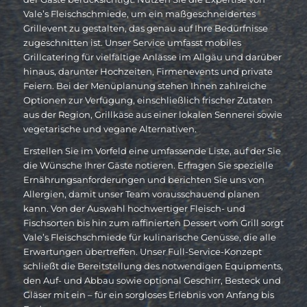
Vale’s Fleischschmiede, um ein maßgeschneidertes
Grillevent zu gestalten, das genau auf Ihre Bedürfnisse
zugeschnitten ist. Unser Service umfasst mobiles
Grillcatering für vielfältige Anlässe im Allgäu und darüber
hinaus, darunter Hochzeiten, Firmenevents und private
Feiern. Bei der Menüplanung stehen Ihnen zahlreiche
Optionen zur Verfügung, einschließlich frischer Zutaten
aus der Region, Grillkäse aus einer lokalen Sennerei sowie
vegetarische und vegane Alternativen.
Erstellen Sie im Vorfeld eine umfassende Liste, auf der Sie
die Wünsche Ihrer Gäste notieren. Erfragen Sie spezielle
Ernährungsanforderungen und berichten Sie uns von
Allergien, damit unser Team vorausschauend planen
kann. Von der Auswahl hochwertiger Fleisch- und
Fischsorten bis hin zum raffinierten Dessert vom Grill sorgt
Vale’s Fleischschmiede für kulinarische Genüsse, die alle
Erwartungen übertreffen. Unser Full-Service-Konzept
schließt die Bereitstellung des notwendigen Equipments,
den Auf- und Abbau sowie optional Geschirr, Besteck und
Gläser mit ein – für ein sorgloses Erlebnis von Anfang bis