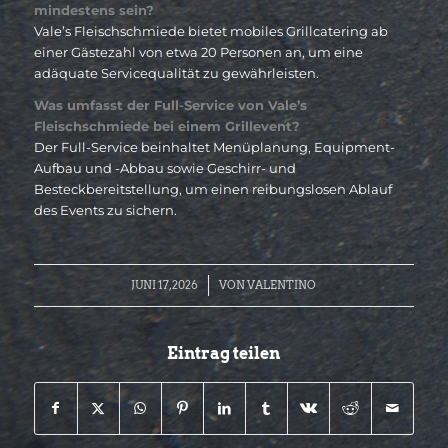
mindestens sein?
Vale’s Fleischschmiede bietet mobiles Grillcatering ab
einer Gästezahl von etwa 20 Personen an, um eine
adäquate Servicequalität zu gewährleisten.
Was umfasst der Full-Service von Vale’s
Fleischschmiede bei einem Grillevent?
Der Full-Service beinhaltet Menüplanung, Equipment-
Aufbau und -Abbau sowie Geschirr- und
Besteckbereitstellung, um einen reibungslosen Ablauf
des Events zu sichern.
/
JUNI 17, 2026
VON
VALENTINO
Eintrag teilen