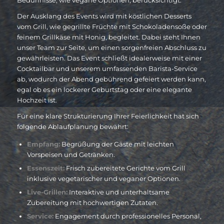
Der Ausklang des Events wird mit köstlichen Desserts
vom Grill, wie gegrillte Früchte mit Schokoladensoße oder
feinem Grillkäse mit Honig, begleitet. Dabei steht Ihnen
unser Team zur Seite, um einen sorgenfreien Abschluss zu
gewährleisten. Das Event schließt idealerweise mit einer
Cocktailbar und unserem umfassenden Barista-Service
ab, wodurch der Abend gebührend gefeiert werden kann,
egal ob es ein lockerer Geburtstag oder eine elegante
Hochzeit ist.
Für eine klare Strukturierung Ihrer Feierlichkeit hat sich
folgende Ablaufplanung bewährt:
Empfang:
Begrüßung der Gäste mit leichten
Vorspeisen und Getränken.
Essenszeit:
Frisch zubereitete Gerichte vom Grill
inklusive vegetarischer und veganer Optionen.
Live-Grillen:
Interaktive und unterhaltsame
Zubereitung mit hochwertigen Zutaten.
Service:
Engagement durch professionelles Personal,