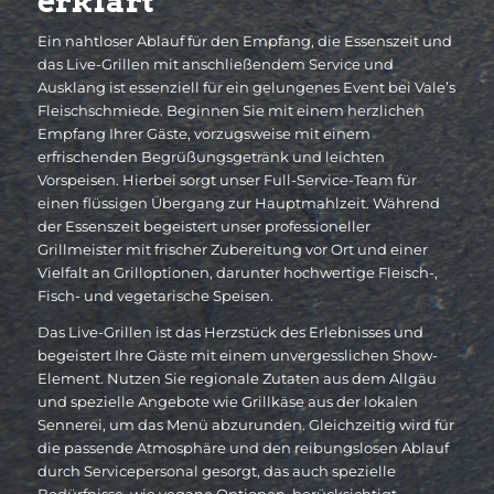
erklärt
Ein nahtloser Ablauf für den Empfang, die Essenszeit und
das Live-Grillen mit anschließendem Service und
Ausklang ist essenziell für ein gelungenes Event bei Vale’s
Fleischschmiede. Beginnen Sie mit einem herzlichen
Empfang Ihrer Gäste, vorzugsweise mit einem
erfrischenden Begrüßungsgetränk und leichten
Vorspeisen. Hierbei sorgt unser Full-Service-Team für
einen flüssigen Übergang zur Hauptmahlzeit. Während
der Essenszeit begeistert unser professioneller
Grillmeister mit frischer Zubereitung vor Ort und einer
Vielfalt an Grilloptionen, darunter hochwertige Fleisch-,
Fisch- und vegetarische Speisen.
Das Live-Grillen ist das Herzstück des Erlebnisses und
begeistert Ihre Gäste mit einem unvergesslichen Show-
Element. Nutzen Sie regionale Zutaten aus dem Allgäu
und spezielle Angebote wie Grillkäse aus der lokalen
Sennerei, um das Menü abzurunden. Gleichzeitig wird für
die passende Atmosphäre und den reibungslosen Ablauf
durch Servicepersonal gesorgt, das auch spezielle
Bedürfnisse, wie vegane Optionen, berücksichtigt.