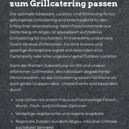
zum Grillcatering passen
Die optimale Gästezahl, Location und Stimmung für ein
gelungenes Grillcatering sind entscheidend für den
Erfolg Ihrer Veranstaltung. Vale’s Fleischschmiede aus
Rettenberg im Allgäu ist spezialisiert auf mobiles
Grillcatering für Hochzeiten, Firmenevents und private
Feiern ab etwa 20 Personen. Für eine lockere und
gesellige Atmosphäre eignet sich besonders eine
Gartenparty oder eine ungezwungene Outdoor-Location.
Dank der frischen Zubereitung vor Ort und unserer
erfahrenen Grillmeister, die individuell abgestimmte
Menüs kreieren, ist das Grillcatering sowohl für kleine als
auch große Gruppen ideal. Unsere Events sind besonders
durch:
Live-Grillen mit einem Fokus auf hochwertige Fleisch-,
Wurst-, Fisch- und Grillkäse-Optionen
Vielseitige vegetarische und vegane Angebote
Regionale Zutaten aus dem Allgäu, inklusive Grillkäse
aus lokaler Sennerei