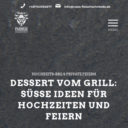
+491702394877
info@vales-fleischschmiede.de
HOCHZEITS-BBQ & PRIVATE FEIERN
DESSERT VOM GRILL:
SÜSSE IDEEN FÜR H
OCHZEITEN UND F
EIERN