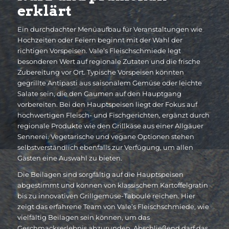
erklärt
Ein durchdachter Menüaufbau für Veranstaltungen wie
Hochzeiten oder Feiern beginnt mit der Wahl der
richtigen Vorspeisen. Vale’s Fleischschmiede legt
besonderen Wert auf regionale Zutaten und die frische
Zubereitung vor Ort. Typische Vorspeisen könnten
gegrillte Antipasti aus saisonalem Gemüse oder leichte
Salate sein, die den Gaumen auf den Hauptgang
vorbereiten. Bei den Hauptspeisen liegt der Fokus auf
hochwertigen Fleisch- und Fischgerichten, ergänzt durch
regionale Produkte wie den Grillkäse aus einer Allgäuer
Sennerei. Vegetarische und vegane Optionen stehen
selbstverständlich ebenfalls zur Verfügung, um allen
Gästen eine Auswahl zu bieten.
Die Beilagen sind sorgfältig auf die Hauptspeisen
abgestimmt und können von klassischem Kartoffelgratin
bis zu innovativen Grillgemüse-Taboulé reichen. Hier
zeigt das erfahrene Team von Vale’s Fleischschmiede, wie
vielfältig Beilagen sein können, um das
Geschmackserlebnis abzurunden. Abschließend darf das