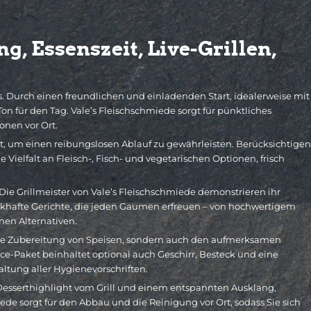
, Essenszeit, Live-Grillen,
s. Durch einen freundlichen und einladenden Start, idealerweise mit
n für den Tag. Vale’s Fleischschmiede sorgt für pünktliches
onen vor Ort.
et, um einen reibungslosen Ablauf zu gewährleisten. Berücksichtigen
 Vielfalt an Fleisch-, Fisch- und vegetarischen Optionen, frisch
. Die Grillmeister von Vale’s Fleischschmiede demonstrieren ihr
khafte Gerichte, die jeden Gaumen erfreuen – von hochwertigem
nen Alternativen.
r die Zubereitung von Speisen, sondern auch den aufmerksamen
ce-Paket beinhaltet optional auch Geschirr, Besteck und eine
altung aller Hygienevorschriften.
Desserthighlight vom Grill und einem entspannten Ausklang,
miede sorgt für den Abbau und die Reinigung vor Ort, sodass Sie sich