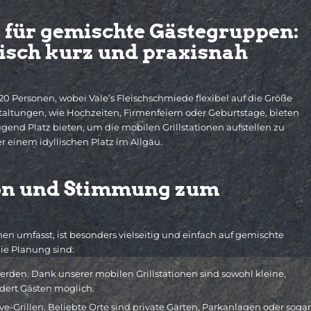
t für gemischte Gästegruppen:
risch kurz und praxisnah
 20 Personen, wobei Vale’s Fleischschmiede flexibel auf die Größe
taltungen, wie Hochzeiten, Firmenfeiern oder Geburtstage, bieten
end Platz bieten, um die mobilen Grillstationen aufstellen zu
r einem idyllischen Platz im Allgäu.
ion und Stimmung zum
nen umfasst, ist besonders vielseitig und einfach auf gemischte
ie Planung sind:
werden. Dank unserer mobilen Grillstationen sind sowohl kleine,
dert Gästen möglich.
ve-Grillen. Beliebte Orte sind private Gärten, Parkanlagen oder sogar