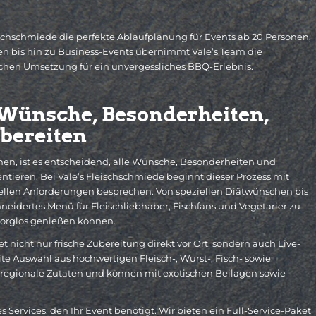
schschmiede die perfekte Ablaufplanung für Events ab 20 Personen,
ten bis hin zu Business-Events übernimmt Vale’s Team die
ichen Umsetzung für ein unvergessliches BBQ-Erlebnis.
 Wünsche, Besonderheiten,
rbereiten
nen, ist es entscheidend, alle Wünsche, Besonderheiten und
entieren. Bei Vale’s Fleischschmiede beginnt dieser Prozess mit
duellen Anforderungen besprechen. Von speziellen Diätwünschen bis
hneidertes Menü für Fleischliebhaber, Fischfans und Vegetarier zu
g sorglos genießen können.
t nicht nur frische Zubereitung direkt vor Ort, sondern auch Live-
ite Auswahl aus hochwertigen Fleisch-, Wurst-, Fisch- sowie
 regionale Zutaten und können mit exotischen Beilagen sowie
 Services, den Ihr Event benötigt. Wir bieten ein Full-Service-Paket