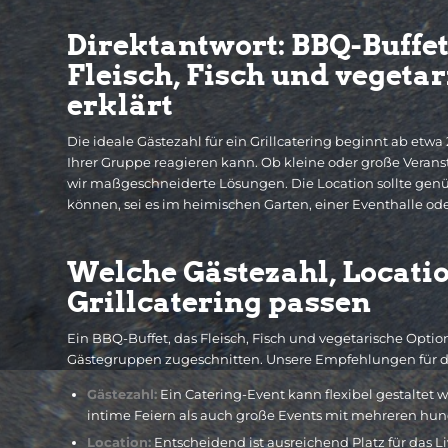
Direktantwort: BBQ-Buffe
Fleisch, Fisch und vegeta
erklärt
Die ideale Gästezahl für ein Grillcatering beginnt ab etwa
Ihrer Gruppe reagieren kann. Ob kleine oder große Verans
wir maßgeschneiderte Lösungen. Die Location sollte genüg
können, sei es im heimischen Garten, einer Eventhalle ode
Welche Gästezahl, Locat
Grillcatering passen
Ein BBQ-Buffet, das Fleisch, Fisch und vegetarische Optio
Gästegruppen zugeschnitten. Unsere Empfehlungen für d
Gästezahl:
Ein Catering-Event kann flexibel gestaltet 
intime Feiern als auch große Events mit mehreren hun
Location:
Entscheidend ist ausreichend Platz für das Li