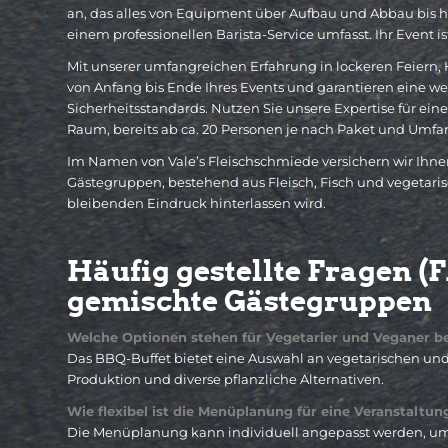
an, das alles von Equipment über Aufbau und Abbau bis hi
einem professionellen Barista-Service umfasst. Ihr Event i
Mit unserer umfangreichen Erfahrung in lockeren Feiern, 
von Anfang bis Ende Ihres Events und garantieren eine w
Sicherheitsstandards. Nutzen Sie unsere Expertise für e
Raum, bereits ab ca. 20 Personen je nach Paket und Umfa
Im Namen von Vale’s Fleischschmiede versichern wir Ihne
Gästegruppen, bestehend aus Fleisch, Fisch und vegetaris
bleibenden Eindruck hinterlassen wird.
Häufig gestellte Fragen (F
gemischte Gästegruppen
Welche Optionen stehen für Vegetarier und Veganer be
Das BBQ-Buffet bietet eine Auswahl an vegetarischen und 
Produktion und diverse pflanzliche Alternativen.
Wie flexibel ist die Menüplanung für eine Veranstaltun
Die Menüplanung kann individuell angepasst werden, um 