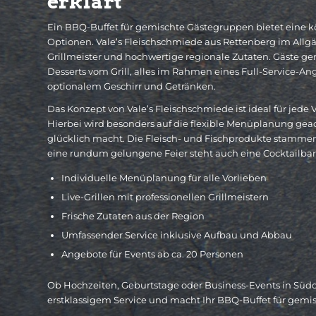
erklärt
Ein BBQ-Buffet für gemischte Gästegruppen bietet eine k
Optionen. Vale’s Fleischschmiede aus Rettenberg im Allgäu
Grillmeister und hochwertige regionale Zutaten. Gäste ge
Desserts vom Grill, alles im Rahmen eines Full-Service-Ang
optionalem Geschirr und Getränken.
Das Konzept von Vale’s Fleischschmiede ist ideal für jede V
Hierbei wird besonders auf die flexible Menüplanung geac
glücklich macht. Die Fleisch- und Fischprodukte stammen 
eine rundum gelungene Feier steht auch eine Cocktailbar 
Individuelle Menüplanung für alle Vorlieben
Live-Grillen mit professionellen Grillmeistern
Frische Zutaten aus der Region
Umfassender Service inklusive Aufbau und Abbau
Angebote für Events ab ca. 20 Personen
Ob Hochzeiten, Geburtstage oder Business-Events in Südd
erstklassigem Service und macht Ihr BBQ-Buffet für gemi