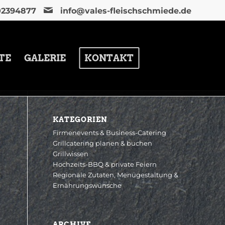
02394877
info@vales-fleischschmiede.de
TE
GALERIE
KONTAKT
KATEGORIEN
Firmenevents & Business-Catering
Grillcatering planen & buchen
Grillwissen
Hochzeits-BBQ & private Feiern
Regionale Zutaten, Menügestaltung &
Ernährungswünsche
ARCHIVE