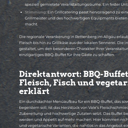
speziell gemietete Veranstaltungsräume. Ein fester Un
Stimmung:
Ein Grillcatering passt hervorragend zu ei
Grillmeister und des hochwertigen Equipments bieten w
macht.
Die regionale Verankerung in Rettenberg im Allgäu erlau
Fleisch bis hin zu Grillkäse aus der lokalen Sennerei. D
gestaltet, um den besonderen Charakter Ihrer Veranstaltu
einzigartiges BBQ-Buffet für Ihre Gäste zu schaffen.
Direktantwort: BBQ-Buffe
Fleisch, Fisch und vegeta
erklärt
Ein durchdachter Menüaufbau für ein BBQ-Buffet, das sow
begeistern soll, ist das Herzstück von Vale’s Fleischschmi
Zubereitung und hochwertige Zutaten setzt. Das Buffet beg
werden und Appetit auf mehr machen. Hier kommen nicht n
und vegetarische Varianten, die nahtlos in das Angebot ei