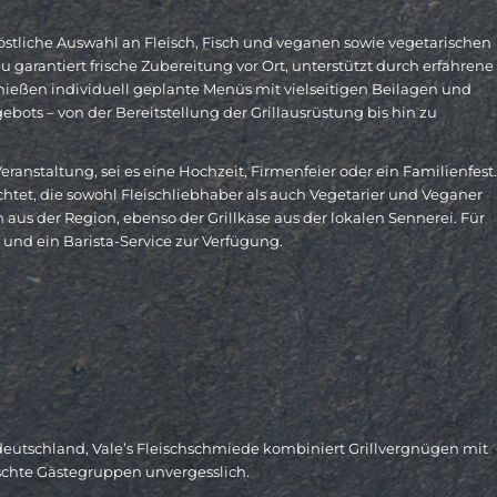
östliche Auswahl an Fleisch, Fisch und veganen sowie vegetarischen
 garantiert frische Zubereitung vor Ort, unterstützt durch erfahrene
nießen individuell geplante Menüs mit vielseitigen Beilagen und
ebots – von der Bereitstellung der Grillausrüstung bis hin zu
eranstaltung, sei es eine Hochzeit, Firmenfeier oder ein Familienfest.
htet, die sowohl Fleischliebhaber als auch Vegetarier und Veganer
aus der Region, ebenso der Grillkäse aus der lokalen Sennerei. Für
und ein Barista-Service zur Verfügung.
eutschland, Vale’s Fleischschmiede kombiniert Grillvergnügen mit
schte Gästegruppen unvergesslich.