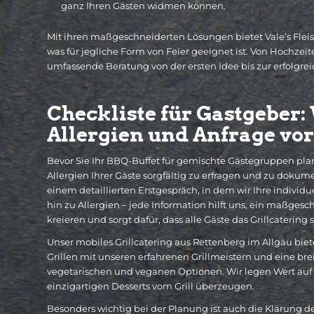
ganz Ihren Gästen widmen können.
Mit ihren maßgeschneiderten Lösungen bietet Vale’s Flei
was für jegliche Form von Feier geeignet ist. Von Hochzei
umfassende Beratung von der ersten Idee bis zur erfolgre
Checkliste für Gastgeber:
Allergien und Anfrage vo
Bevor Sie Ihr BBQ-Buffet für gemischte Gästegruppen pla
Allergien Ihrer Gäste sorgfältig zu erfragen und zu dokum
einem detaillierten Erstgespräch, in dem wir Ihre indivi
hin zu Allergien – jede Information hilft uns, ein maßgesc
kreieren und sorgt dafür, dass alle Gäste das Grillcaterin
Unser mobiles Grillcatering aus Rettenberg im Allgäu biete
Grillen mit unseren erfahrenen Grillmeistern und eine bre
vegetarischen und veganen Optionen. Wir legen Wert auf
einzigartigen Desserts vom Grill überzeugen.
Besonders wichtig bei der Planung ist auch die Klärung des