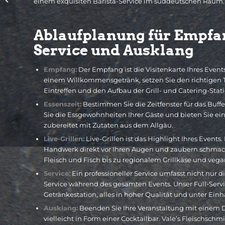
einem exquisiten Barista-Service im süddeutschen Raum.
Personen
Ablaufplanung für Empfang
Service und Ausklang
Empfang:
Der Empfang ist die Visitenkarte Ihres Event
einem Willkommensgetränk, setzen Sie den richtigen To
Eintreffen und den Aufbau der Grill- und Catering-Stati
Essenszeit:
Bestimmen Sie die Zeitfenster für das Buff
Sie die Essgewohnheiten Ihrer Gäste und bieten Sie eine
zubereitet mit Zutaten aus dem Allgäu.
Live-Grillen:
Live-Grillen ist das Highlight Ihres Events
Handwerk direkt vor Ihren Augen und zaubern schmac
Fleisch und Fisch bis zu regionalem Grillkäse und vega
Service:
Ein professioneller Service umfasst nicht nu
Service während des gesamten Events. Unser Full-Servi
Getränkestation, alles in hoher Qualität und unter Einh
Ausklang:
Beenden Sie Ihre Veranstaltung mit einem 
vielleicht in Form einer Cocktailbar. Vale’s Fleischsch