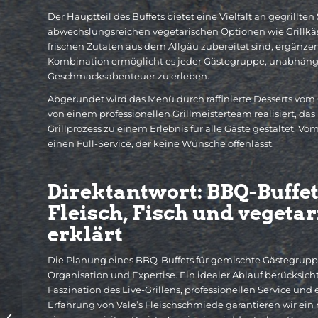
Der Hauptteil des Buffets bietet eine Vielfalt an gegrillte
abwechslungsreichen vegetarischen Optionen wie Grillkäse
frischen Zutaten aus dem Allgäu zubereitet sind, ergänz
Kombination ermöglicht es jeder Gästegruppe, unabhängig 
Geschmacksabenteuer zu erleben.
Abgerundet wird das Menü durch raffinierte Desserts vom Gr
von einem professionellen Grillmeisterteam realisiert, das
Grillprozess zu einem Erlebnis für alle Gäste gestaltet. V
einen Full-Service, der keine Wünsche offenlässt.
Direktantwort: BBQ-Buffe
Fleisch, Fisch und vegeta
erklärt
Die Planung eines BBQ-Buffets für gemischte Gästegruppen
Organisation und Expertise. Ein idealer Ablauf berücksich
Faszination des Live-Grillens, professionellen Service u
Kleine Hochzeit mit
Erfahrung von Vale’s Fleischschmiede garantieren wir ein 
Grillcatering ab 20