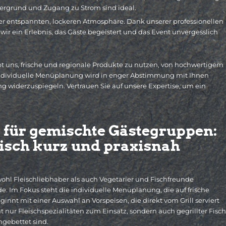
tergrund und Zugang zu Strom sind ideal.
ner entspannten, lockeren Atmosphäre. Dank unserer professionellen
ir ein Erlebnis, das Gäste begeistert und das Event unvergesslich
bt uns, frische und regionale Produkte zu nutzen, von hochwertigem
ie individuelle Menüplanung wird in enger Abstimmung mit Ihnen
ng widerzuspiegeln. Vertrauen Sie auf unsere Expertise, um ein
t für gemischte Gästegruppen:
risch kurz und praxisnah
ohl Fleischliebhaber als auch Vegetarier und Fischfreunde
ede. Im Fokus steht die individuelle Menüplanung, die auf frische
innt mit einer Auswahl an Vorspeisen, die direkt vom Grill serviert
ur Fleischspezialitäten zum Einsatz, sondern auch gegrillter Fisch
ngebettet sind.