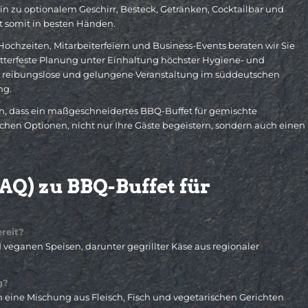
n zu optionalem Geschirr, Besteck, Getränken, Cocktailbar und
st somit in besten Händen.
Hochzeiten, Mitarbeiterfeiern und Business-Events beraten wir Sie
etterfeste Planung unter Einhaltung höchster Hygiene- und
ine reibungslose und gelungene Veranstaltung im süddeutschen
ng.
n, dass ein maßgeschneidertes BBQ-Buffet für gemischte
chen Optionen, nicht nur Ihre Gäste begeistern, sondern auch einen
AQ) zu BBQ-Buffet für
reit?
veganen Speisen, darunter gegrillter Käse aus regionaler
g?
eine Mischung aus Fleisch, Fisch und vegetarischen Gerichten