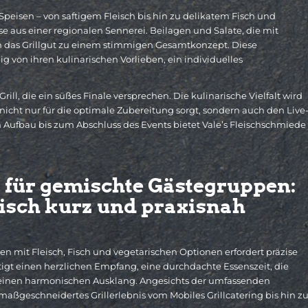
n Speisen – von saftigem Fleisch bis hin zu delikatem Fisch und
 aus einer regionalen Sennerei. Beilagen und Salate, die mit
en das Grillgut zu einem stimmigen Gesamtkonzept. Diese
von ihren kulinarischen Vorlieben, ein individuelles
ill, die ein süßes Finale versprechen. Die kulinarische Vielfalt wird
 nicht nur für die optimale Zubereitung sorgt, sondern auch den Live
om Aufbau bis zum Abschluss des Events bietet Vale’s Fleischschmiede
t für gemischte Gästegruppen:
risch kurz und praxisnah
 mit Fleisch, Fisch und vegetarischen Optionen erfordert präzise
tigt einen herzlichen Empfang, eine durchdachte Essenszeit, die
nd einen harmonischen Ausklang. Angesichts der umfassenden
maßgeschneidertes Grillerlebnis vom Mobiles Grillcatering bis hin z