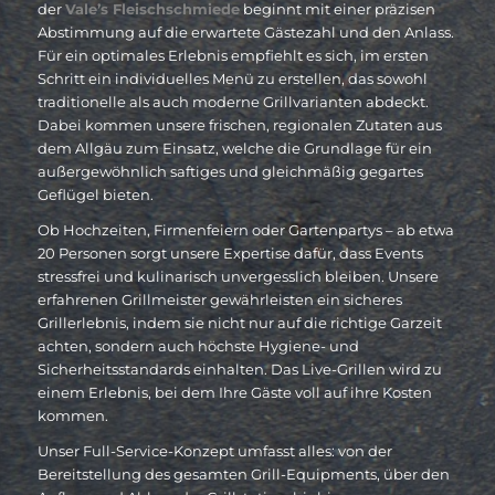
der
Vale’s Fleischschmiede
beginnt mit einer präzisen
Abstimmung auf die erwartete Gästezahl und den Anlass.
Für ein optimales Erlebnis empfiehlt es sich, im ersten
Schritt ein individuelles Menü zu erstellen, das sowohl
traditionelle als auch moderne Grillvarianten abdeckt.
Dabei kommen unsere frischen, regionalen Zutaten aus
dem Allgäu zum Einsatz, welche die Grundlage für ein
außergewöhnlich saftiges und gleichmäßig gegartes
Geflügel bieten.
Ob Hochzeiten, Firmenfeiern oder Gartenpartys – ab etwa
20 Personen sorgt unsere Expertise dafür, dass Events
stressfrei und kulinarisch unvergesslich bleiben. Unsere
erfahrenen Grillmeister gewährleisten ein sicheres
Grillerlebnis, indem sie nicht nur auf die richtige Garzeit
achten, sondern auch höchste Hygiene- und
Sicherheitsstandards einhalten. Das Live-Grillen wird zu
einem Erlebnis, bei dem Ihre Gäste voll auf ihre Kosten
kommen.
Unser Full-Service-Konzept umfasst alles: von der
Bereitstellung des gesamten Grill-Equipments, über den