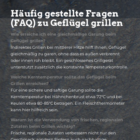
Häufig gestellte Fragen
(FAQ) zu Geflügel grillen
Wie erreiche ich eine gleichmäßige Garung beim
Geflügel grillen?
Indirektes Grillen bei mittlerer Hitze hilft Ihnen, Geflügel
gleichmäßig zu garen, ohne dass es außen verbrennt
oder innen roh bleibt. Ein geschlossenes Grillgerät
unterstützt zusätzlich die konstante Temperaturkontrolle.
Welche Kerntemperatur sollte das Geflügel beim
Grillen erreichen?
Für eine sichere und saftige Garung sollte die
Kerntemperatur bei Hähnchenbrust etwa 72°C und bei
Keulen etwa 80-85°C betragen. Ein Fleischthermometer
kann hier hilfreich sein.
Warum ist die Verwendung von frischen, regionalen
Zutaten beim Grillen wichtig?
Frische, regionale Zutaten verbessern nicht nur den
Geschmack, sondern fördern auch nachhaltige