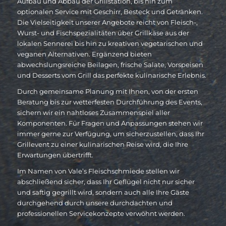
Aufbau und Abbau der Grillstation, bis hin zum
optionalen Service mit Geschirr, Besteck und Getränken.
Die Vielseitigkeit unserer Angebote reicht von Fleisch-,
Wurst- und Fischspezialitäten über Grillkäse aus der
lokalen Sennerei bis hin zu kreativen vegetarischen und
veganen Alternativen. Ergänzend bieten
abwechslungsreiche Beilagen, frische Salate, Vorspeisen
und Desserts vom Grill das perfekte kulinarische Erlebnis.
Durch gemeinsame Planung mit Ihnen, von der ersten
Beratung bis zur wetterfesten Durchführung des Events,
sichern wir ein nahtloses Zusammenspiel aller
Komponenten. Für Fragen und Anpassungen stehen wir
immer gerne zur Verfügung, um sicherzustellen, dass Ihr
Grillevent zu einer kulinarischen Reise wird, die Ihre
Erwartungen übertrifft.
Im Namen von Vale’s Fleischschmiede stellen wir
abschließend sicher, dass Ihr Geflügel nicht nur sicher
und saftig gegrillt wird, sondern auch alle Ihre Gäste
durchgehend durch unsere durchdachten und
professionellen Servicekonzepte verwöhnt werden.