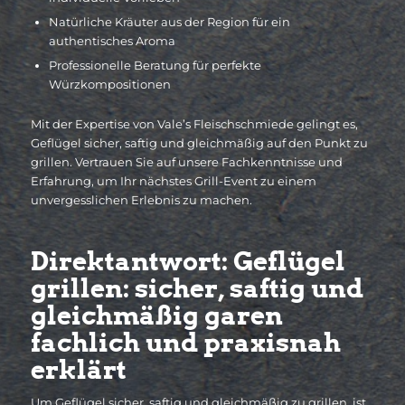
Natürliche Kräuter aus der Region für ein
authentisches Aroma
Professionelle Beratung für perfekte
Würzkompositionen
Mit der Expertise von Vale’s Fleischschmiede gelingt es,
Geflügel sicher, saftig und gleichmäßig auf den Punkt zu
grillen. Vertrauen Sie auf unsere Fachkenntnisse und
Erfahrung, um Ihr nächstes Grill-Event zu einem
unvergesslichen Erlebnis zu machen.
Direktantwort: Geflügel
grillen: sicher, saftig und
gleichmäßig garen
fachlich und praxisnah
erklärt
Um Geflügel sicher, saftig und gleichmäßig zu grillen, ist