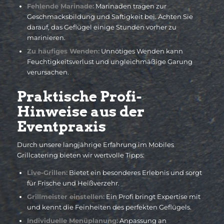
Fehlende Marinade:
Marinaden tragen zur
Geschmacksbildung und Saftigkeit bei. Achten Sie
darauf, das Geflügel einige Stunden vorher zu
marinieren.
Zu häufiges Wenden:
Unnötiges Wenden kann
Feuchtigkeitsverlust und ungleichmäßige Garung
verursachen.
Praktische Profi-
Hinweise aus der
Eventpraxis
Durch unsere langjährige Erfahrung im Mobiles
Grillcatering bieten wir wertvolle Tipps:
Live-Grillen:
Bietet ein besonderes Erlebnis und sorgt
für Frische und Heißverzehr.
Grillmeister einstellen:
Ein Profi bringt Expertise mit
und kennt die Feinheiten des perfekten Geflügels.
Individuelle Menüplanung:
Anpassung an