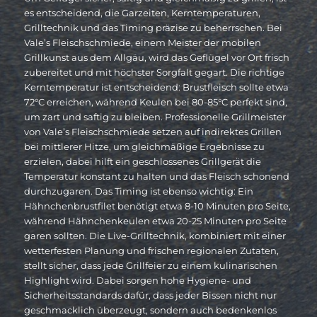
es entscheidend, die Garzeiten, Kerntemperaturen,
Grilltechnik und das Timing präzise zu beherrschen. Bei
Vale’s Fleischschmiede, einem Meister der mobilen
Grillkunst aus dem Allgäu, wird das Geflügel vor Ort frisch
zubereitet und mit höchster Sorgfalt gegart. Die richtige
Kerntemperatur ist entscheidend: Brustfleisch sollte etwa
72°C erreichen, während Keulen bei 80-85°C perfekt sind,
um zart und saftig zu bleiben. Professionelle Grillmeister
von Vale’s Fleischschmiede setzen auf indirektes Grillen
bei mittlerer Hitze, um gleichmäßige Ergebnisse zu
erzielen, dabei hilft ein geschlossenes Grillgerät die
Temperatur konstant zu halten und das Fleisch schonend
durchzugaren. Das Timing ist ebenso wichtig: Ein
Hähnchenbrustfilet benötigt etwa 8-10 Minuten pro Seite,
während Hähnchenkeulen etwa 20-25 Minuten pro Seite
garen sollten. Die Live-Grilltechnik, kombiniert mit einer
wetterfesten Planung und frischen regionalen Zutaten,
stellt sicher, dass jede Grillfeier zu einem kulinarischen
Highlight wird. Dabei sorgen hohe Hygiene- und
Sicherheitsstandards dafür, dass jeder Bissen nicht nur
geschmacklich überzeugt, sondern auch bedenkenlos