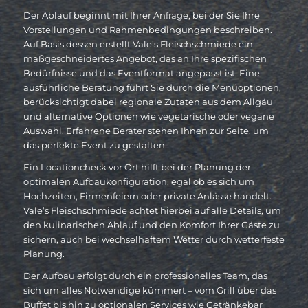
Der Ablauf beginnt mit Ihrer Anfrage, bei der Sie Ihre
Vorstellungen und Rahmenbedingungen beschreiben.
Auf Basis dessen erstellt Vale’s Fleischschmiede ein
maßgeschneidertes Angebot, das an Ihre spezifischen
Bedürfnisse und das Eventformat angepasst ist. Eine
ausführliche Beratung führt Sie durch die Menüoptionen,
berücksichtigt dabei regionale Zutaten aus dem Allgäu
und alternative Optionen wie vegetarische oder vegane
Auswahl. Erfahrene Berater stehen Ihnen zur Seite, um
das perfekte Event zu gestalten.
Ein Locationcheck vor Ort hilft bei der Planung der
optimalen Aufbaukonfiguration, egal ob es sich um
Hochzeiten, Firmenfeiern oder private Anlässe handelt.
Vale’s Fleischschmiede achtet hierbei auf alle Details, um
den kulinarischen Ablauf und den Komfort Ihrer Gäste zu
sichern, auch bei wechselhaftem Wetter durch wetterfeste
Planung.
Der Aufbau erfolgt durch ein professionelles Team, das
sich um alles Notwendige kümmert – vom Grill über das
Buffet bis hin zu optionalen Services wie Getränkebar