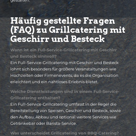
Häufig gestellte Fragen
(FAQ) zu Grillcatering mit
Geschirr und Besteck
Wann ist ein Full-Service-Grillcatering mit Geschirr
und Besteck sinnvoll?
Ein Full-Service-Grillcatering mit Geschirr und Besteck
lohnt sich besonders für größere Veranstaltungen wie
Hochzeiten oder Firmenevents, da es die Organisation
erleichtert und ein nahtloses Erlebnis bietet.
Welche Dienstleistungen sind in einem Full-Service-
Grillcatering enthalten?
Ein Full-Service-Grillcatering umfasst in der Regel die
Bereitstellung von Speisen, Geschirr und Besteck, sowie
den Aufbau, Abbau und optional weitere Services wie
Getränkebar oder Barista-Service.
Was unterscheidet Grillcatering von BBQ-Catering?