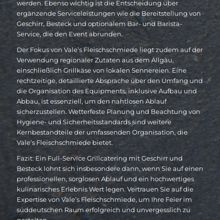
werden. Ebenso wichtig ist die Entscheidung über
ergänzende Serviceleistungen wie die Bereitstellung von
Geschirr, Besteck und optionalem Bar- und Barista-
Service, die den Event abrunden.
Der Fokus von Vale’s Fleischschmiede liegt zudem auf der
Verwendung regionaler Zutaten aus dem Allgäu,
einschließlich Grillkäse von lokalen Sennereien. Eine
rechtzeitige, detaillierte Absprache über den Umfang und
die Organisation des Equipments, inklusive Aufbau und
Abbau, ist essenziell, um den nahtlosen Ablauf
sicherzustellen. Wetterfeste Planung und Beachtung von
Hygiene- und Sicherheitsstandards sind weitere
Kernbestandteile der umfassenden Organisation, die
Vale’s Fleischschmiede bietet.
Fazit: Ein Full-Service Grillcatering mit Geschirr und
Besteck lohnt sich insbesondere dann, wenn Sie auf einen
professionellen, sorglosen Ablauf und ein hochwertiges
kulinarisches Erlebnis Wert legen. Vertrauen Sie auf die
Expertise von Vale’s Fleischschmiede, um Ihre Feier im
süddeutschen Raum erfolgreich und unvergesslich zu
gestalten.