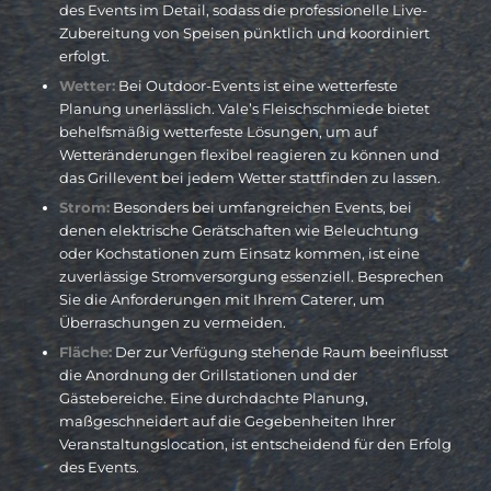
des Events im Detail, sodass die professionelle Live-
Zubereitung von Speisen pünktlich und koordiniert
erfolgt.
Wetter:
Bei Outdoor-Events ist eine wetterfeste
Planung unerlässlich. Vale’s Fleischschmiede bietet
behelfsmäßig wetterfeste Lösungen, um auf
Wetteränderungen flexibel reagieren zu können und
das Grillevent bei jedem Wetter stattfinden zu lassen.
Strom:
Besonders bei umfangreichen Events, bei
denen elektrische Gerätschaften wie Beleuchtung
oder Kochstationen zum Einsatz kommen, ist eine
zuverlässige Stromversorgung essenziell. Besprechen
Sie die Anforderungen mit Ihrem Caterer, um
Überraschungen zu vermeiden.
Fläche:
Der zur Verfügung stehende Raum beeinflusst
die Anordnung der Grillstationen und der
Gästebereiche. Eine durchdachte Planung,
maßgeschneidert auf die Gegebenheiten Ihrer
Veranstaltungslocation, ist entscheidend für den Erfolg
des Events.