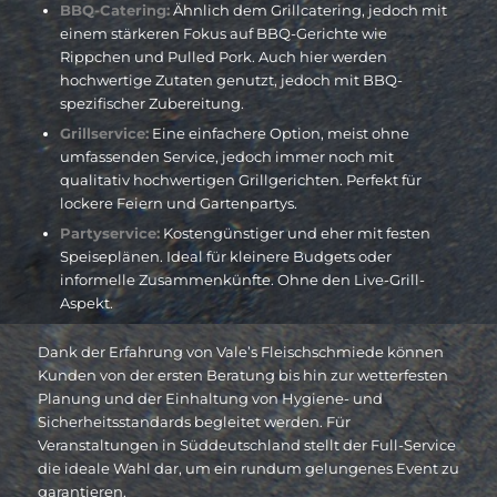
BBQ-Catering:
Ähnlich dem Grillcatering, jedoch mit
einem stärkeren Fokus auf BBQ-Gerichte wie
Rippchen und Pulled Pork. Auch hier werden
hochwertige Zutaten genutzt, jedoch mit BBQ-
spezifischer Zubereitung.
Grillservice:
Eine einfachere Option, meist ohne
umfassenden Service, jedoch immer noch mit
qualitativ hochwertigen Grillgerichten. Perfekt für
lockere Feiern und Gartenpartys.
Partyservice:
Kostengünstiger und eher mit festen
Speiseplänen. Ideal für kleinere Budgets oder
informelle Zusammenkünfte. Ohne den Live-Grill-
Aspekt.
Dank der Erfahrung von Vale’s Fleischschmiede können
Kunden von der ersten Beratung bis hin zur wetterfesten
Planung und der Einhaltung von Hygiene- und
Sicherheitsstandards begleitet werden. Für
Veranstaltungen in Süddeutschland stellt der Full-Service
die ideale Wahl dar, um ein rundum gelungenes Event zu
garantieren.