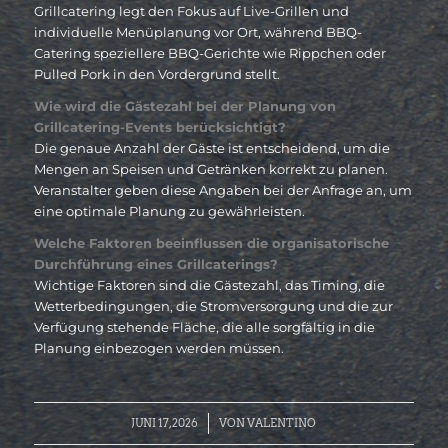
Grillcatering legt den Fokus auf Live-Grillen und
individuelle Menüplanung vor Ort, während BBQ-
Catering speziellere BBQ-Gerichte wie Rippchen oder
Pulled Pork in den Vordergrund stellt.
Wie wird die Gästezahl bei der Planung von
Grillcatering-Events berücksichtigt?
Die genaue Anzahl der Gäste ist entscheidend, um die
Mengen an Speisen und Getränken korrekt zu planen.
Veranstalter geben diese Angaben bei der Anfrage an, um
eine optimale Planung zu gewährleisten.
Welche Faktoren beeinflussen die organisatorische
Durchführung eines Grillcaterings?
Wichtige Faktoren sind die Gästezahl, das Timing, die
Wetterbedingungen, die Stromversorgung und die zur
Verfügung stehende Fläche, die alle sorgfältig in die
Planung einbezogen werden müssen.
/
JUNI 17, 2026
VON
VALENTINO