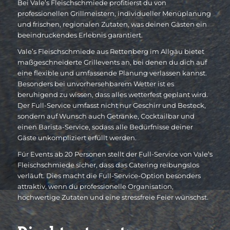
Bei Vale’s Fleischschmiede profitierst du von
professionellen Grillmeistern, individueller Menüplanung
und frischen, regionalen Zutaten, was deinen Gästen ein
beeindruckendes Erlebnis garantiert.
Vale’s Fleischschmiede aus Rettenberg im Allgäu bietet
maßgeschneiderte Grillevents an, bei denen du dich auf
eine flexible und umfassende Planung verlassen kannst.
Besonders bei unvorhersehbarem Wetter ist es
beruhigend zu wissen, dass alles wetterfest geplant wird.
Der Full-Service umfasst nicht nur Geschirr und Besteck,
sondern auf Wunsch auch Getränke, Cocktailbar und
einen Barista-Service, sodass alle Bedürfnisse deiner
Gäste unkompliziert erfüllt werden.
Für Events ab 20 Personen stellt der Full-Service von Vale’s
Fleischschmiede sicher, dass das Catering reibungslos
verläuft. Dies macht die Full-Service-Option besonders
attraktiv, wenn du professionelle Organisation,
hochwertige Zutaten und eine stressfreie Feier wünschst.