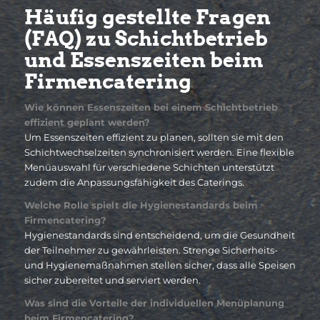
Häufig gestellte Fragen
(FAQ) zu Schichtbetrieb
und Essenszeiten beim
Firmencatering
Wie können Essenszeiten bei einem Schichtbetrieb
effizient geplant werden?
Um Essenszeiten effizient zu planen, sollten sie mit den
Schichtwechselzeiten synchronisiert werden. Eine flexible
Menüauswahl für verschiedene Schichten unterstützt
zudem die Anpassungsfähigkeit des Caterings.
Welche Rolle spielt die Hygienestandards beim
Firmencatering?
Hygienestandards sind entscheidend, um die Gesundheit
der Teilnehmer zu gewährleisten. Strenge Sicherheits-
und Hygienemaßnahmen stellen sicher, dass alle Speisen
sicher zubereitet und serviert werden.
Was sind die Vorteile der individuellen Menüplanung
beim Firmencatering?