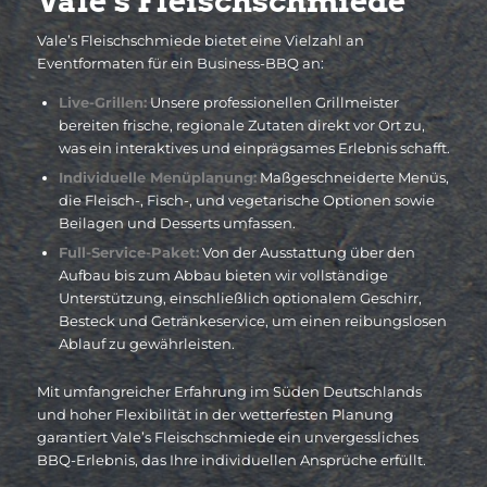
Vale’s Fleischschmiede
Vale’s Fleischschmiede bietet eine Vielzahl an
Eventformaten für ein Business-BBQ an:
Live-Grillen:
Unsere professionellen Grillmeister
bereiten frische, regionale Zutaten direkt vor Ort zu,
was ein interaktives und einprägsames Erlebnis schafft.
Individuelle Menüplanung:
Maßgeschneiderte Menüs,
die Fleisch-, Fisch-, und vegetarische Optionen sowie
Beilagen und Desserts umfassen.
Full-Service-Paket:
Von der Ausstattung über den
Aufbau bis zum Abbau bieten wir vollständige
Unterstützung, einschließlich optionalem Geschirr,
Besteck und Getränkeservice, um einen reibungslosen
Ablauf zu gewährleisten.
Mit umfangreicher Erfahrung im Süden Deutschlands
und hoher Flexibilität in der wetterfesten Planung
garantiert Vale’s Fleischschmiede ein unvergessliches
BBQ-Erlebnis, das Ihre individuellen Ansprüche erfüllt.