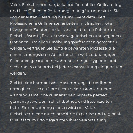
Vale’s Fleischschmiede, bekannt für mobiles Grillcatering
und Live-Grillen in Rettenberg im Allgäu, unterstützt Sie
von der ersten Beratung bis zum Event detailliert.
Professionelle Grillmeister arbeiten mit frischen, lokal
bezogenen Zutaten, inklusive einer breiten Palette an
Fleisch-, Wurst-, Fisch- sowie vegetarischen und veganen
Optionen, um allen Ernährungspräferenzen gerecht zu
werden. Vertrauen Sie auf die bewährten Prozesse, die
einen reibungslosen Ablauf auch in wetterabhängigen
Szenarien garantieren, während strenge Hygiene- und
Sicherheitsstandards bei jeder Veranstaltung eingehalten
werden.
Ziel ist eine harmonische Abstimmung, die es Ihnen
ermöglicht, sich auf Ihre Eventziele zu konzentrieren,
während sämtliche kulinarischen Aspekte perfekt
gemanagt werden. Schichtbetrieb und Essenszeiten
beim Firmencatering planen wird mit Vale’s
Fleischschmiede durch bewährte Expertise und regionale
Qualität zum Erfolgsgaranten Ihrer Veranstaltung.