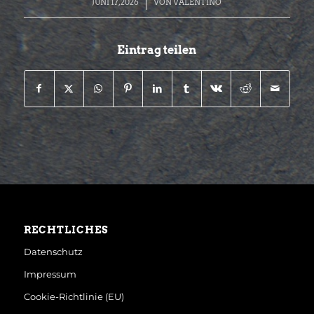
/
JUNI 17, 2026
VON
VALENTINO
Eintrag teilen
RECHTLICHES
Datenschutz
Impressum
Cookie-Richtlinie (EU)