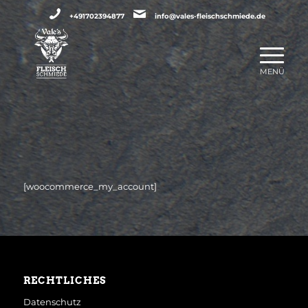
+491702394877
info@vales-fleischschmiede.de
[woocommerce_my_account]
RECHTLICHES
Datenschutz