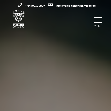
+491702394877
info@vales-fleischschmiede.de