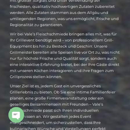
mit größter Sorgfalt und unter Verwendung der
frischesten, qualitativ hochwertigen Zutaten zubereitet
werden. Alle Zutaten stammen aus dem Allgäu und
umliegenden Regionen, was uns ermöglicht, Frische und
Regionalität zu garantieren.
Wir bei Vale’s Fleischschmiede bringen alles mit, was für
Ihr Grillevent benötigt wird – von professionellem Grill-
Equipment bis hin zu Besteck und Geschirr. Unsere
Grillmeister bereiten alle Speisen live vor Ort zu, was nicht
nur für höchste Frische und Qualität sorgt, sondern auch
eine interaktive Erfahrung bietet, bei der Ihre Gäste direkt
mit unseren Köchen interagieren und ihre Fragen zum
Grillprozess stellen können.
Unser Ziel ist es, jedem Gast ein unvergessliches
Grillerlebnis zu bieten. Ob Sie eine intime Familienfeier
planen, eine große Firmenveranstaltung oder ein
geselliges Beisammensein mit Freunden – Vale’s
Fleischschmiede passt sich Ihren individuellen
Bedürfnissen an. Wir gestalten jedes Event
maßgeschneidert, um sicherzustellen, dass Ihre
Open
kulinarischen Wünsche und Vorstellungen perfekt
chaty