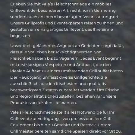
Erleben Sie mit Vale’s Fleischschmiede ein mobiles
Grillevent der besonderen Art, nicht nur in Germering,
sondern auch an Ihrem bevorzugten Veranstaltungsort.
Unsere Grillprofis und Eventexperten reisen zu Ihnen und
gestalten ein einzigartiges Grillevent, das Ihre Sinne
begeistert.
Unser breit gefächertes Angebot an Gerichten sorgt dafür,
dass alle Vorlieben berücksichtigt werden, von
Fleischliebhabern bis zu Veganern. Jedes Event beginnt
mit erstklassigen Vorspeisen und Antipasti, die den
idealen Auftakt zu einem umfassenden Grillbuffet bieten.
Der Hauptgang umfasst diverse Grillgerichte, die
ausschließlich aus den frischesten und qualitativ
hochwertigsten Zutaten zubereitet werden. Um Frische
und Regionalität sicherzustellen, beziehen wir unsere
Produkte von lokalen Lieferanten.
Vale’s Fleischschmiede stellt alles Notwendige für Ihr
Grillevent zur Verfügung – von professionellem Grill-
Equipment bis hin zu Geschirr und Besteck. Unsere
Grillmeister bereiten sämtliche Speisen direkt vor Ort zu,