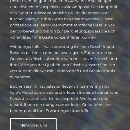
Unser Event beginnt mit einer Auswahl an vielfältigen
und köstlichen Vorspeisen sowie Antipasti. Der Hauptteil
des Events umfasst zahlreiche Grilldelikatessen und
frische Salate, die Ihre Gäste begeistern werden. Unser
professionelles Team übernimmt sämtliche Details, von
der Vorbereitung bis hin zur Darbietung, sodass Sie sich
vollends auf Ihre Gäste konzentrieren können.
Wir bringen alles, was notwendig ist – von Geschirr und
Besteck bis hin zu den hochwertigsten Zutaten, die vor
Ort von uns frisch zubereitet werden. Lassen Sie sich und
Ihre Gäste von der Qualität und Frische unserer Speisen
verzaubern, die wir mit Leidenschaft und Fachkenntnis
zubereiten.
Buchen Sie Ihr nächstes Grillevent in Germering mit
Vale’s Fleischschmiede und erleben Sie eine kulinarische
Reise, die sämtliche Sinne anspricht. Wir freuen uns
darauf, Ihnen ein maßgeschneidertes Grillerlebnis zu
bieten, das all Ihre Erwartungen übertrifft.
Mehr über uns