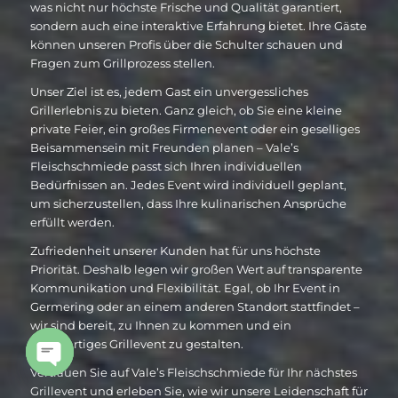
was nicht nur höchste Frische und Qualität garantiert,
sondern auch eine interaktive Erfahrung bietet. Ihre Gäste
können unseren Profis über die Schulter schauen und
Fragen zum Grillprozess stellen.
Unser Ziel ist es, jedem Gast ein unvergessliches
Grillerlebnis zu bieten. Ganz gleich, ob Sie eine kleine
private Feier, ein großes Firmenevent oder ein geselliges
Beisammensein mit Freunden planen – Vale’s
Fleischschmiede passt sich Ihren individuellen
Bedürfnissen an. Jedes Event wird individuell geplant,
um sicherzustellen, dass Ihre kulinarischen Ansprüche
erfüllt werden.
Zufriedenheit unserer Kunden hat für uns höchste
Priorität. Deshalb legen wir großen Wert auf transparente
Kommunikation und Flexibilität. Egal, ob Ihr Event in
Germering oder an einem anderen Standort stattfindet –
wir sind bereit, zu Ihnen zu kommen und ein
einzigartiges Grillevent zu gestalten.
Vertrauen Sie auf Vale’s Fleischschmiede für Ihr nächstes
Open
Grillevent und erleben Sie, wie wir unsere Leidenschaft für
chaty