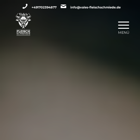
+491702394877
info@vales-fleischschmiede.de