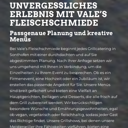
UNVERGESSLICHES
ERLEBNIS MIT VALE’S
FLEISCHSCHMIEDE
Passgenaue Planung und kreative
Menüs
Bei Vale’s Fleischschmiede beginnt jedes Grillcatering in
Sonthofen mit einer durchdachten und auf Sie
abgestimmten Planung. Nach Ihrer Anfrage setzen wir
uns umgehend mit Ihnen in Verbindung, um die
Einzelheiten zu Ihrem Event zu besprechen. Ob es ein
Firmenevent, eine Hochzeit oder ein Jubiläum ist, wir
erstellen das passende Angebot für Sie. Unsere Menüs
sind breit gefächert und bieten eine Vielfalt an
Hauptgerichten, Beilagen und Desserts, die alle frisch auf
dem Grill zubereitet werden. Wir berücksichtigen
besondere Wünsche und Ernährungsgewohnheiten, egal
ob vegan, vegetarisch oder fleischhaltig, sodass jeder Gast
das Richtige findet. Unsere Grillshows, bei denen unsere
Meistergriller ihre Fähigkeiten vorführen, bieten eine