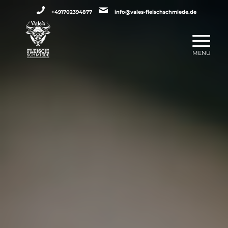
+491702394877
info@vales-fleischschmiede.de