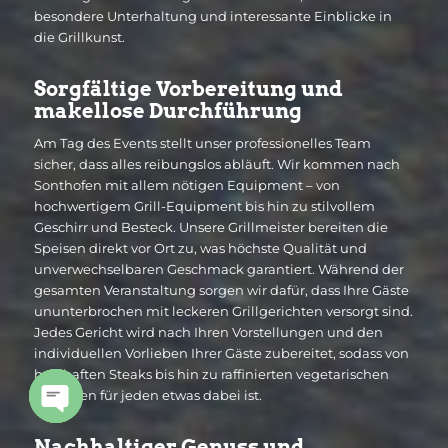
besondere Unterhaltung und interessante Einblicke in
die Grillkunst.
Sorgfältige Vorbereitung und
makellose Durchführung
Am Tag des Events stellt unser professionelles Team
sicher, dass alles reibungslos abläuft. Wir kommen nach
Sonthofen mit allem nötigen Equipment – von
hochwertigem Grill-Equipment bis hin zu stilvollem
Geschirr und Besteck. Unsere Grillmeister bereiten die
Speisen direkt vor Ort zu, was höchste Qualität und
unverwechselbaren Geschmack garantiert. Während der
gesamten Veranstaltung sorgen wir dafür, dass Ihre Gäste
ununterbrochen mit leckeren Grillgerichten versorgt sind.
Jedes Gericht wird nach Ihren Vorstellungen und den
individuellen Vorlieben Ihrer Gäste zubereitet, sodass von
herzhaften Steaks bis hin zu raffinierten vegetarischen
Optionen für jeden etwas dabei ist.
Open
Nachhaltiger Genuss und
chaty