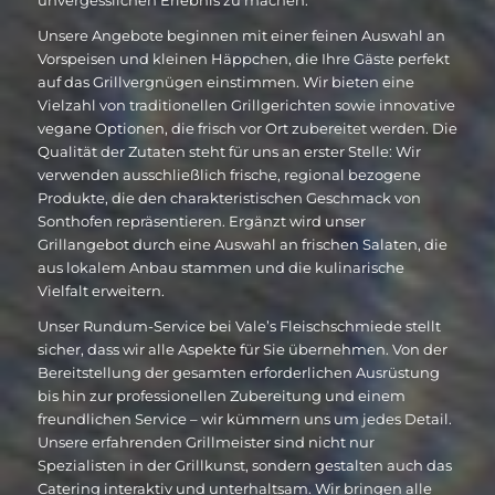
unvergesslichen Erlebnis zu machen.
Unsere Angebote beginnen mit einer feinen Auswahl an
Vorspeisen und kleinen Häppchen, die Ihre Gäste perfekt
auf das Grillvergnügen einstimmen. Wir bieten eine
Vielzahl von traditionellen Grillgerichten sowie innovative
vegane Optionen, die frisch vor Ort zubereitet werden. Die
Qualität der Zutaten steht für uns an erster Stelle: Wir
verwenden ausschließlich frische, regional bezogene
Produkte, die den charakteristischen Geschmack von
Sonthofen repräsentieren. Ergänzt wird unser
Grillangebot durch eine Auswahl an frischen Salaten, die
aus lokalem Anbau stammen und die kulinarische
Vielfalt erweitern.
Unser Rundum-Service bei Vale’s Fleischschmiede stellt
sicher, dass wir alle Aspekte für Sie übernehmen. Von der
Bereitstellung der gesamten erforderlichen Ausrüstung
bis hin zur professionellen Zubereitung und einem
freundlichen Service – wir kümmern uns um jedes Detail.
Unsere erfahrenden Grillmeister sind nicht nur
Spezialisten in der Grillkunst, sondern gestalten auch das
Catering interaktiv und unterhaltsam. Wir bringen alle