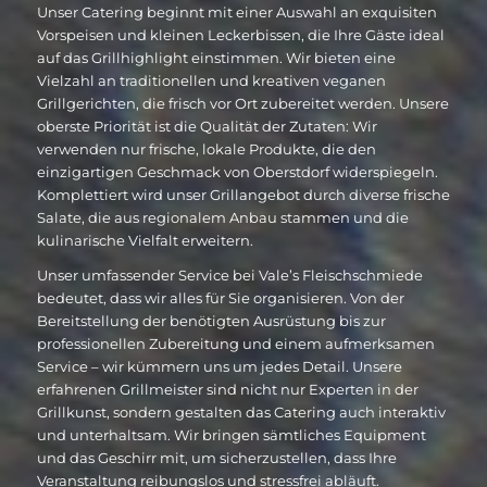
Unser Catering beginnt mit einer Auswahl an exquisiten
Vorspeisen und kleinen Leckerbissen, die Ihre Gäste ideal
auf das Grillhighlight einstimmen. Wir bieten eine
Vielzahl an traditionellen und kreativen veganen
Grillgerichten, die frisch vor Ort zubereitet werden. Unsere
oberste Priorität ist die Qualität der Zutaten: Wir
verwenden nur frische, lokale Produkte, die den
einzigartigen Geschmack von Oberstdorf widerspiegeln.
Komplettiert wird unser Grillangebot durch diverse frische
Salate, die aus regionalem Anbau stammen und die
kulinarische Vielfalt erweitern.
Unser umfassender Service bei Vale’s Fleischschmiede
bedeutet, dass wir alles für Sie organisieren. Von der
Bereitstellung der benötigten Ausrüstung bis zur
professionellen Zubereitung und einem aufmerksamen
Service – wir kümmern uns um jedes Detail. Unsere
erfahrenen Grillmeister sind nicht nur Experten in der
Grillkunst, sondern gestalten das Catering auch interaktiv
und unterhaltsam. Wir bringen sämtliches Equipment
und das Geschirr mit, um sicherzustellen, dass Ihre
Veranstaltung reibungslos und stressfrei abläuft.