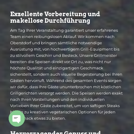
Exzellente Vorbereitung und
makellose Durchführung
Am Tag Ihrer Veranstaltung garantiert unser erfahrenes
Team einen reibungslosen Ablauf. Wir kommen nach
Oberstdorf und bringen sämtliche notwendige
Ausrüstung mit, von hochwertigem Grill-Equipment bis
zu stilvollem Geschirr und Besteck. Unsere Grillmeister
bereiten die Speisen direkt vor Ort zu, was nicht nur
höchste Qualität und einzigartigen Geschmack
sicherstellt, sondern auch visuelle Begeisterung bei Ihren
Gästen hervorruft. Während des gesamten Events sorgen
wir dafür, dass Ihre Gäste ununterbrochen mit köstlichen
Grillgerichten versorgt werden. Die Speisen werden exakt
nach Ihren Vorstellungen und den individuellen
Vorlieben Ihrer Gäste zubereitet, um von saftigen Steaks
bis hin zu kreativen vegetarischen Optionen für jeden
Geschmack etwas zu bieten.
Open
Hervorragender Genuss und
chaty