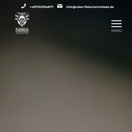
+491702394877
info@vales-fleischschmiede.de