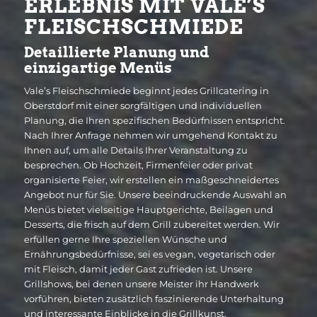
RLEBNIS MIT VALE’S F
LEISCHSCHMIEDE
Detaillierte Planung und
einzigartige Menüs
Vale’s Fleischschmiede beginnt jedes Grillcatering in
Oberstdorf mit einer sorgfältigen und individuellen
Planung, die Ihren spezifischen Bedürfnissen entspricht.
Nach Ihrer Anfrage nehmen wir umgehend Kontakt zu
Ihnen auf, um alle Details Ihrer Veranstaltung zu
besprechen. Ob Hochzeit, Firmenfeier oder privat
organisierte Feier, wir erstellen ein maßgeschneidertes
Angebot nur für Sie. Unsere beeindruckende Auswahl an
Menüs bietet vielseitige Hauptgerichte, Beilagen und
Desserts, die frisch auf dem Grill zubereitet werden. Wir
erfüllen gerne Ihre speziellen Wünsche und
Ernährungsbedürfnisse, sei es vegan, vegetarisch oder
mit Fleisch, damit jeder Gast zufrieden ist. Unsere
Grillshows, bei denen unsere Meister ihr Handwerk
vorführen, bieten zusätzlich faszinierende Unterhaltung
und interessante Einblicke in die Grillkunst.