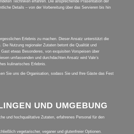
endeten Techniken erfahren. Die ansprechende Präsentation der
iche Details – von der Vorbereitung über das Servieren bis hin
ergesslichen Erlebnis zu machen. Dieser Ansatz unterstützt die
. Die Nutzung regionaler Zutaten betont die Qualität und
dem Gast etwas Besonderes, von exquisiten Vorspeisen über
 diesen umfassenden und durchdachten Ansatz wird Vale’s
hes kulinarisches Erlebnis.
assen Sie uns die Organisation, sodass Sie und Ihre Gäste das Fest
LLINGEN UND UMGEBUNG
ische und hochqualitative Zutaten, erfahrenes Personal für den
hließlich vegetarischer, veganer und glutenfreier Optionen.