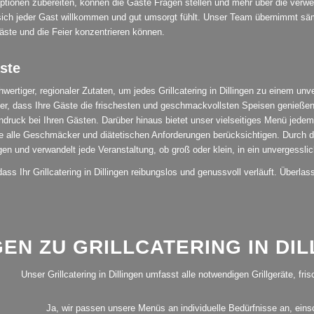
Optionen zubereiten, können die Gäste Fragen stellen und mehr über die verw
ch jeder Gast willkommen und gut umsorgt fühlt. Unser Team übernimmt sämtl
äste und die Feier konzentrieren können.
ste
ertiger, regionaler Zutaten, um jedes Grillcatering in Dillingen zu einem unv
icher, dass Ihre Gäste die frischesten und geschmackvollsten Speisen genießen
Eindruck bei Ihren Gästen. Darüber hinaus bietet unser vielseitiges Menü je
die alle Geschmäcker und diätetischen Anforderungen berücksichtigen. Durch
gen und verwandelt jede Veranstaltung, ob groß oder klein, in ein unvergesslic
dass Ihr Grillcatering in Dillingen reibungslos und genussvoll verläuft. Überl
EN ZU GRILLCATERING IN DI
ngen?
Unser Grillcatering in Dillingen umfasst alle notwendigen Grillgeräte, fr
en werden?
Ja, wir passen unsere Menüs an individuelle Bedürfnisse an, einsc