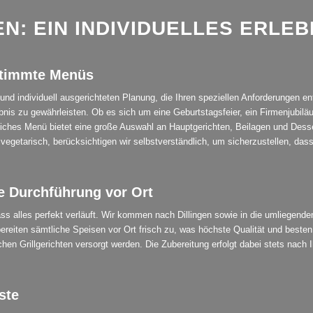
N: EIN INDIVIDUELLES ERLEB
estimmte Menüs
rten und individuell ausgerichteten Planung, die Ihren speziellen Anforderungen
lebnis zu gewährleisten. Ob es sich um eine Geburtstagsfeier, ein Firmenjubilä
hes Menü bietet eine große Auswahl an Hauptgerichten, Beilagen und Desserts,
egetarisch, berücksichtigen wir selbstverständlich, um sicherzustellen, dass 
e Durchführung vor Ort
s alles perfekt verläuft. Wir kommen nach Dillingen sowie in die umliegenden
 bereiten sämtliche Speisen vor Ort frisch zu, was höchste Qualität und be
hen Grillgerichten versorgt werden. Die Zubereitung erfolgt dabei stets nach
ste