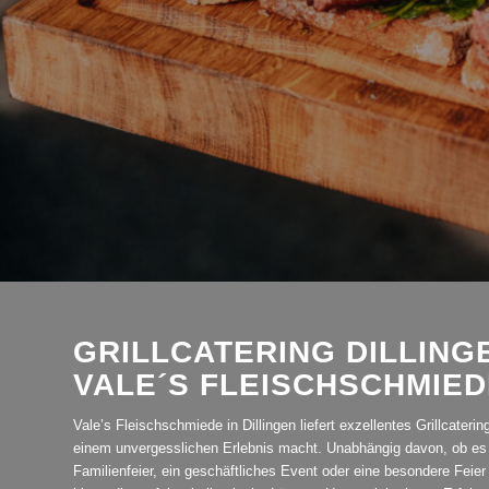
GRILLCATERING DILLING
VALE´S FLEISCHSCHMIED
Vale’s Fleischschmiede in Dillingen liefert exzellentes Grillcateri
einem unvergesslichen Erlebnis macht. Unabhängig davon, ob es 
Familienfeier, ein geschäftliches Event oder eine besondere Feier 