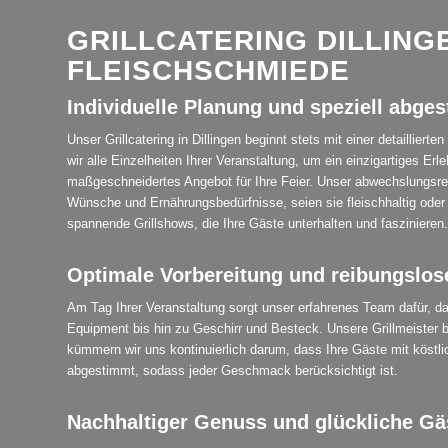
GRILLCATERING DILLINGE
FLEISCHSCHMIEDE
Individuelle Planung und speziell abg
Unser Grillcatering in Dillingen beginnt stets mit einer detaillie
wir alle Einzelheiten Ihrer Veranstaltung, um ein einzigartiges Er
maßgeschneidertes Angebot für Ihre Feier. Unser abwechslungsreic
Wünsche und Ernährungsbedürfnisse, seien sie fleischhaltig oder v
spannende Grillshows, die Ihre Gäste unterhalten und faszinieren.
Optimale Vorbereitung und reibungslos
Am Tag Ihrer Veranstaltung sorgt unser erfahrenes Team dafür, das
Equipment bis hin zu Geschirr und Besteck. Unsere Grillmeister
kümmern wir uns kontinuierlich darum, dass Ihre Gäste mit köstlic
abgestimmt, sodass jeder Geschmack berücksichtigt ist.
Nachhaltiger Genuss und glückliche Gä