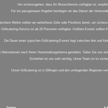
ngen buchen?
Um sicherzugehen, dass Ihr Wunschtermin verfügbar ist, empfeh
ellung?
Für ein passgenaues Angebot benötigen wir das Datum der Veranstaltu
echtem Wetter stellen wir wetterfeste Zelte oder Pavillons bereit, um sicherzu
Grillcatering-Service ist ab 20 Personen verfügbar. Größere Events sollten fr
nt?
Die Dauer eines typischen Grillcatering-Events liegt zwischen drei und fü
e Dekorationen nach Ihrem Veranstaltungsthema gestalten. Teilen Sie uns e
ng-Veranstaltungen?
Sicherheit ist uns sehr wichtig. Unser Team ist im siche
ngen an?
Unser Grillcatering ist in Dillingen und den umliegenden Regionen verf
Telefon
E-