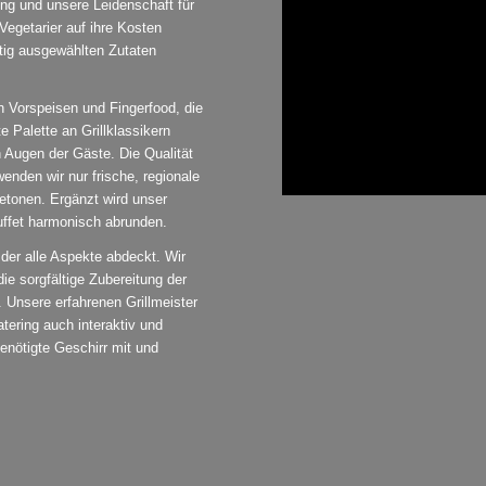
ung und unsere Leidenschaft für
Vegetarier auf ihre Kosten
tig ausgewählten Zutaten
en Vorspeisen und Fingerfood, die
e Palette an Grillklassikern
n Augen der Gäste. Die Qualität
enden wir nur frische, regionale
etonen. Ergänzt wird unser
uffet harmonisch abrunden.
der alle Aspekte abdeckt. Wir
ie sorgfältige Zubereitung der
 Unsere erfahrenen Grillmeister
atering auch interaktiv und
enötigte Geschirr mit und