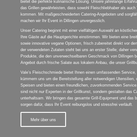
bietet die perfekte kulinarische Lösung. Unsere jahrelange Erfahr
das Grillen gewährleisten, dass sowohl Fleischliebhaber als auch 
kommen. Mit maßgeschneiderten Catering-Angeboten und sorgfäl
machen wir Ihr Event in Dillingen unvergesslich.
Unser Catering beginnt mit einer vielfältigen Auswahl an köstlich
Ihre Gäste auf die Hauptgerichte einstimmen. Wir bieten eine breit
sowie innovative vegane Optionen, frisch zubereitet direkt vor de
der verwendeten Zutaten steht bei uns an erster Stelle; daher verw
Produkte, die den unverwechselbaren Geschmack von Dillingen b
Angebot durch frische Salate aus lokalem Anbau, die unser Grillb
Vale’s Fleischschmiede bietet Ihnen einen umfassenden Service, 
kümmern uns um die Bereitstellung aller notwendigen Utensilien, d
Speisen und bieten einen freundlichen, zuvorkommenden Service.
sind nicht nur Experten in der Grillkunst, sondern gestalten das C
unterhaltsam. Wir bringen das gesamte Grill-Equipment und das b
sorgen dafür, dass Ihr Event reibungslos und stressfrei verläuft.
Mehr über uns