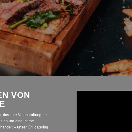
EN VON
E
ng, das Ihre Veranstaltung zu
sich um eine intime
handelt – unser Grillcatering