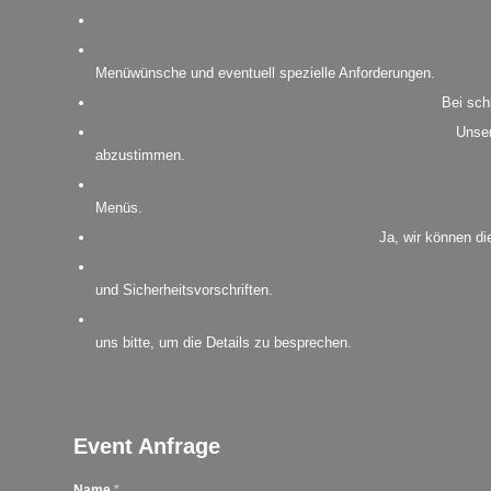
Wie lange im Voraus sollte ich das Grillcatering in Dilli
Welche Informationen benötigen Sie für die Angebotserst
Menüwünsche und eventuell spezielle Anforderungen.
Was passiert bei unerwartetem schlechten Wetter?
Bei schl
Gibt es eine Mindest- oder Höchstanzahl an Gästen?
Unser 
abzustimmen.
Wie lange dauert ein durchschnittliches Grillcatering-Eve
Menüs.
Bieten Sie thematische Dekorationen an?
Ja, wir können di
Wie gewährleisten Sie die Sicherheit bei Ihren Grillcateri
und Sicherheitsvorschriften.
In welchen Bereichen bieten Sie Ihr Grillcatering in Dilli
uns bitte, um die Details zu besprechen.
Event Anfrage
Name
*