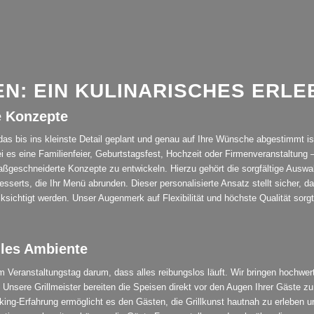
EN: EIN KULINARISCHES ERLE
e Konzepte
g, das bis ins kleinste Detail geplant und genau auf Ihre Wünsche abgestimmt 
ei es eine Familienfeier, Geburtstagsfest, Hochzeit oder Firmenveranstaltung –
geschneiderte Konzepte zu entwickeln. Hierzu gehört die sorgfältige Auswahl d
serts, die Ihr Menü abrunden. Dieser personalisierte Ansatz stellt sicher, da
sichtigt werden. Unser Augenmerk auf Flexibilität und höchste Qualität sorgt da
lles Ambiente
ranstaltungstag darum, dass alles reibungslos läuft. Wir bringen hochwertige
 Unsere Grillmeister bereiten die Speisen direkt vor den Augen Ihrer Gäste zu
ooking-Erfahrung ermöglicht es den Gästen, die Grillkunst hautnah zu erleben u