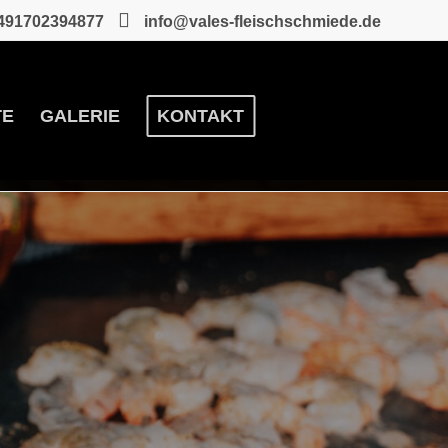
491702394877
info@vales-fleischschmiede.de
TE
GALERIE
KONTAKT
EN
ILLEVENTS
Ihnen vor Ort