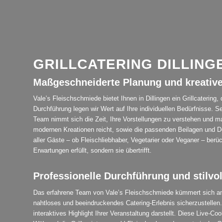
GRILLCATERING DILLING
Maßgeschneiderte Planung und kreativ
Vale’s Fleischschmiede bietet Ihnen in Dillingen ein Grillcaterin
Durchführung legen wir Wert auf Ihre individuellen Bedürfnisse. S
Team nimmt sich die Zeit, Ihre Vorstellungen zu verstehen und maß
modernen Kreationen reicht, sowie die passenden Beilagen und Des
aller Gäste – ob Fleischliebhaber, Vegetarier oder Veganer – berück
Erwartungen erfüllt, sondern sie übertrifft.
Professionelle Durchführung und stilvo
Das erfahrene Team von Vale’s Fleischschmiede kümmert sich am Ve
nahtloses und beeindruckendes Catering-Erlebnis sicherzustellen.
interaktives Highlight Ihrer Veranstaltung darstellt. Diese Live-C