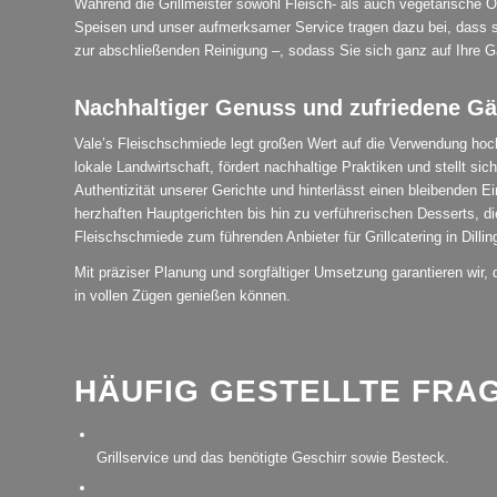
Während die Grillmeister sowohl Fleisch- als auch vegetarische 
Speisen und unser aufmerksamer Service tragen dazu bei, dass si
zur abschließenden Reinigung –, sodass Sie sich ganz auf Ihre G
Nachhaltiger Genuss und zufriedene Gä
Vale’s Fleischschmiede legt großen Wert auf die Verwendung hochw
lokale Landwirtschaft, fördert nachhaltige Praktiken und stellt s
Authentizität unserer Gerichte und hinterlässt einen bleibenden 
herzhaften Hauptgerichten bis hin zu verführerischen Desserts, 
Fleischschmiede zum führenden Anbieter für Grillcatering in Dillin
Mit präziser Planung und sorgfältiger Umsetzung garantieren wir, 
in vollen Zügen genießen können.
HÄUFIG GESTELLTE FRAG
Welche Komponenten beinhaltet Ihr Grillcatering in Dilli
Grillservice und das benötigte Geschirr sowie Besteck.
Kann auf spezielle Ernährungsanforderungen eingegang