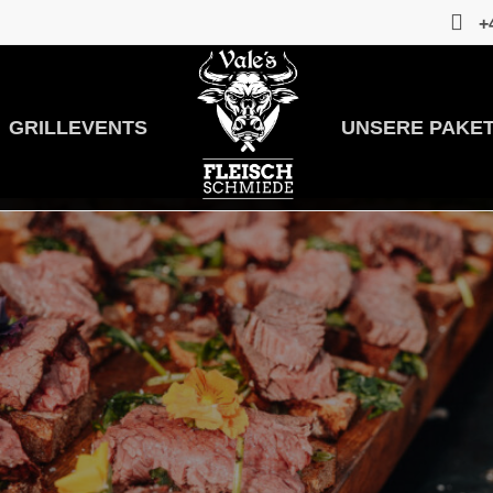
+
GRILLEVENTS
UNSERE PAKE
RILLCATERING DILLING
FEIERN, FIRMENEVENTS & GR
g Dillingen – Geschmackserlebnisse frisch vom Grill, bei 
Anfrage stellen
Kontakt